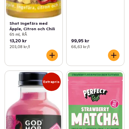
Shot Ingefära med
Äpple, Citron och Chili
65 ml, RÅ
13,20 kr
99,95 kr
203,08 kr /l
66,63 kr /l
Extrapris