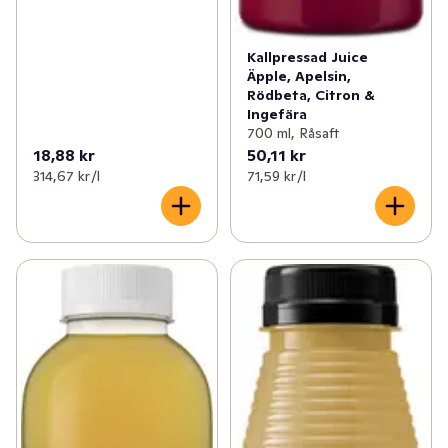
Kallpressad Juice
Äpple, Apelsin,
Rödbeta, Citron &
Ingefära
700 ml, Råsaft
18,88 kr
50,11 kr
314,67 kr /l
71,59 kr /l