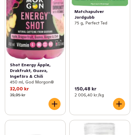
Matchapulver
Jordgubb
75 g, Perfect Ted
Shot Energy Äpple,
Drakfrukt, Guava,
Ingefära & Chili
450 ml, God Morgon®
32,00 kr
150,48 kr
39,95 kr
2 006,40 kr /kg