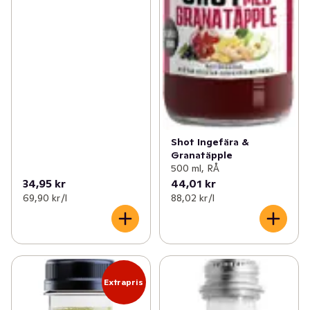
Shot Ingefära &
Granatäpple
500 ml, RÅ
34,95 kr
44,01 kr
69,90 kr /l
88,02 kr /l
Extrapris