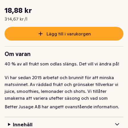
Styckpris: 314,67 kr /l
18,88 kr
Nuvarande pris är: 18,88 kr
314,67 kr /l
Lägg till i varukorgen
Om varan
40 % av all frukt som odlas slängs. Det vill vi ändra på! 

Vi har sedan 2015 arbetat och brunnit för att minska 
matsvinnet. Av räddad frukt och grönsaker tillverkar vi 
juice, smoothies, lemonader och shots. Vi tillåter 
smakerna att variera utefter säsong och vad som 
kommer in. 

Better Jusage AB har angett ovanstående information.
Det som inte är fint nog för att bli dryck, det 
Innehåll
komposteras och blir till blomjord och gödsel. Så att 