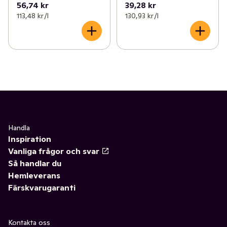
56,74 kr
39,28 kr
113,48 kr /l
130,93 kr /l
Handla
Inspiration
Vanliga frågor och svar
Så handlar du
Hemleverans
Färskvarugaranti
Kontakta oss