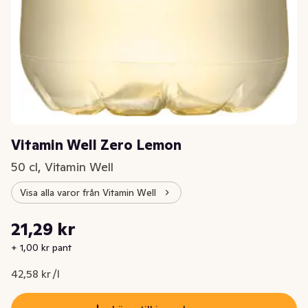
Vitamin Well Zero Lemon
50 cl, Vitamin Well
Visa alla varor från Vitamin Well
Styckpris: 42,58 kr /l
21,29 kr
Nuvarande pris är: 21,29 kr
+ 1,00 kr pant
42,58 kr /l