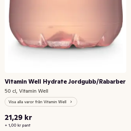
Vitamin Well Hydrate Jordgubb/Rabarber
50 cl, Vitamin Well
Visa alla varor från Vitamin Well
Styckpris: 42,58 kr /l
21,29 kr
Nuvarande pris är: 21,29 kr
+ 1,00 kr pant