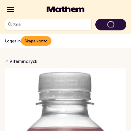
Sök
Logga in
Skapa konto
rate Jordgubb/Rabarber
Vitamindryck