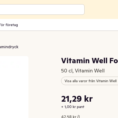
För företag
amindryck
Vitamin Well Fo
50 cl, Vitamin Well
Visa alla varor från Vitamin Well
Styckpris: 42,58 kr /l
21,29 kr
Nuvarande pris är: 21,29 kr
+ 1,00 kr pant
42,58 kr /l