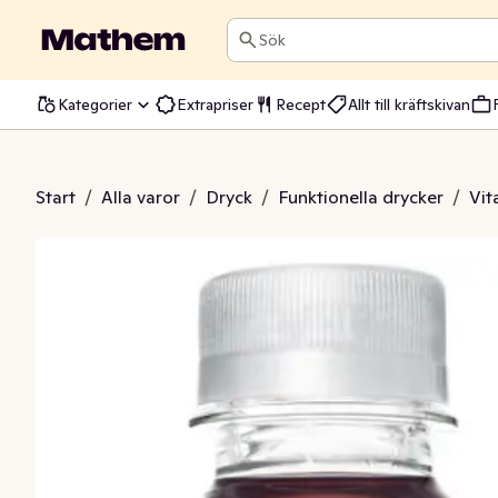
Sök
Kategorier
Extrapriser
Recept
Allt till kräftskivan
l Focus Svarta Vinbär
Start
/
Alla varor
/
Dryck
/
Funktionella drycker
/
Vit