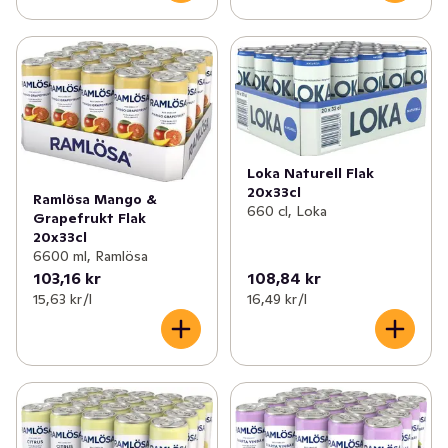
Loka Naturell Flak
20x33cl
Ramlösa Mango &
660 cl, Loka
Grapefrukt Flak
20x33cl
6600 ml, Ramlösa
103,16 kr
108,84 kr
15,63 kr /l
16,49 kr /l