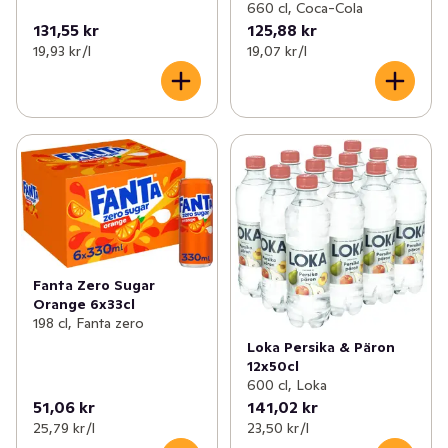
660 cl, Coca-Cola
131,55 kr
125,88 kr
19,93 kr /l
19,07 kr /l
Fanta Zero Sugar
Orange 6x33cl
198 cl, Fanta zero
Loka Persika & Päron
12x50cl
600 cl, Loka
51,06 kr
141,02 kr
25,79 kr /l
23,50 kr /l