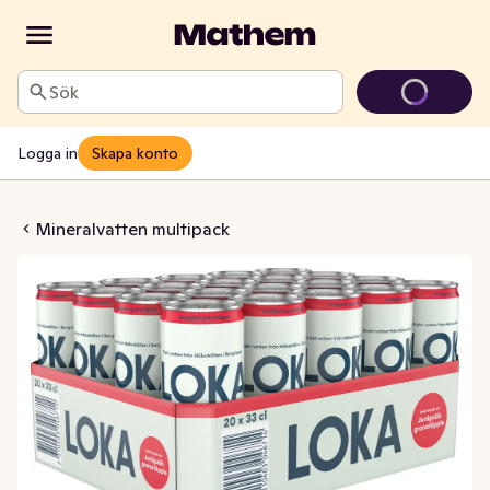
Sök
Logga in
Skapa konto
ranatäpple Flak 20x33cl
Mineralvatten multipack