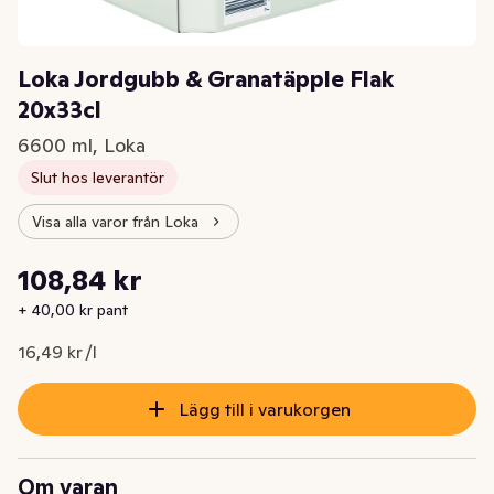
Loka Jordgubb & Granatäpple Flak
20x33cl
6600 ml, Loka
Slut hos leverantör
Visa alla varor från Loka
Styckpris: 16,49 kr /l
108,84 kr
Nuvarande pris är: 108,84 kr
+ 40,00 kr pant
16,49 kr /l
Lägg till i varukorgen
Om varan