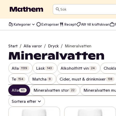
Sök
Kategorier
Extrapriser
Recept
Allt till kräftskivan
Start
/
Alla varor
/
Dryck
/
Mineralvatten
Mineralvatten
Alla
Läsk
Alkoholfritt vin
Chokl
1139
143
24
Te
Matcha
Cider, must & drinkmixer
154
9
138
Alla
Mineralvatten stor
Mineralvatten mu
63
22
Sortera efter