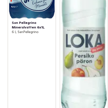
San Pellegrino
Mineralvatten 6x1L
6 l, SanPellegrino