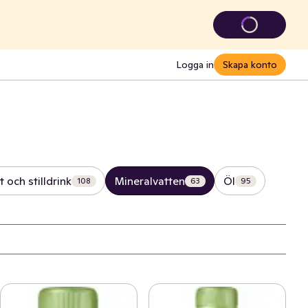
Logga in
Skapa konto
t och stilldrink
Mineralvatten
Öl
108
63
95