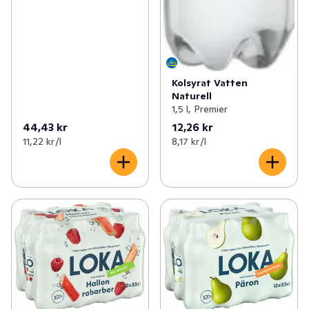
Kolsyrat Vatten
Naturell
1,5 l, Premier
44,43 kr
12,26 kr
11,22 kr /l
8,17 kr /l