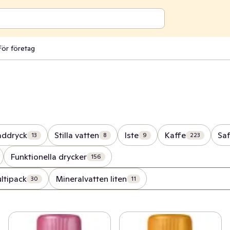
För företag
addryck
Stilla vatten
Iste
Kaffe
Saf
13
8
9
223
Funktionella drycker
156
ltipack
Mineralvatten liten
30
11