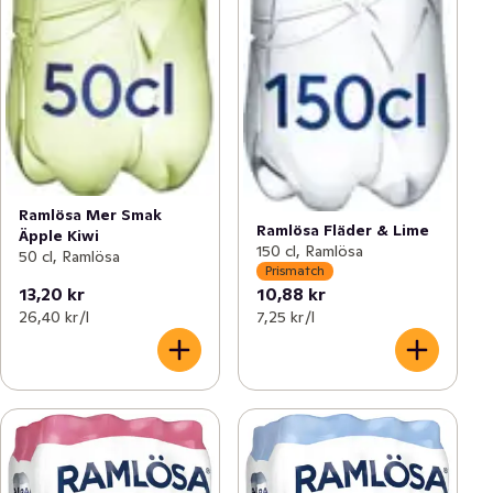
Ramlösa Mer Smak
Ramlösa Fläder & Lime
Äpple Kiwi
150 cl, Ramlösa
50 cl, Ramlösa
Prismatch
13,20 kr
10,88 kr
26,40 kr /l
7,25 kr /l