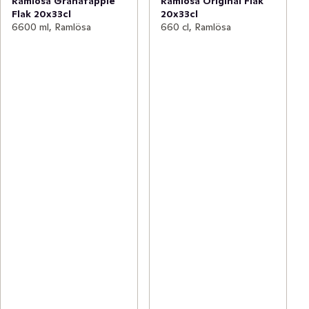
Ramlösa Granatäpple
Ramlösa Original Flak
Flak 20x33cl
20x33cl
6600 ml, Ramlösa
660 cl, Ramlösa