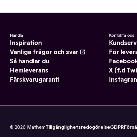
Handla
Kontakta oss
Inspiration
Kundserv
Vanliga frågor och svar
För lever
Så handlar du
Faceboo
Hemleverans
X (f.d Twi
Färskvarugaranti
Instagra
©
2026
Mathem
Tillgänglighetsredogörelse
GDPR
Försä