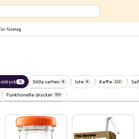
För företag
addryck
Stilla vatten
Iste
Kaffe
Saf
13
8
9
223
Funktionella drycker
155