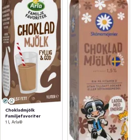
Chokladmjölk
Familjefavoriter
1 l, Arla®