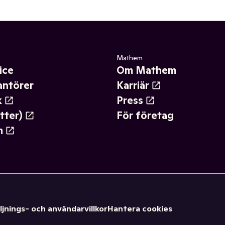
Mathem
ice
Om Mathem
antörer
Karriär
k
Press
tter)
För företag
m
ljnings- och användarvillkor
Hantera cookies