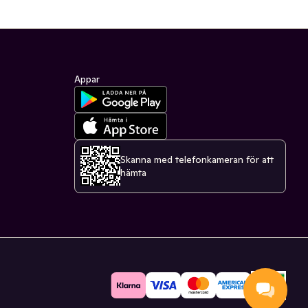
Appar
Skanna med telefonkameran för att
hämta