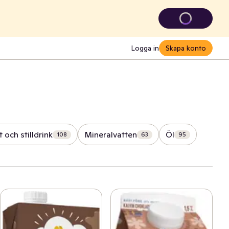
Logga in
Skapa konto
t och stilldrink
Mineralvatten
Öl
108
63
95