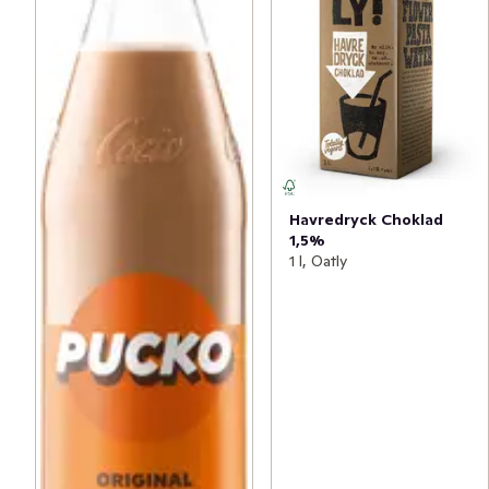
Havredryck Choklad
1,5%
1 l, Oatly