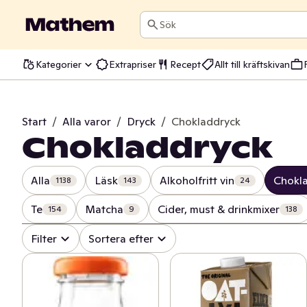
Sök
Kategorier
Extrapriser
Recept
Allt till kräftskivan
Start
/
Alla varor
/
Dryck
/
Chokladdryck
Chokladdryck
Alla
Läsk
Alkoholfritt vin
Chokl
1138
143
24
Te
Matcha
Cider, must & drinkmixer
154
9
138
Filter
Sortera efter