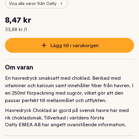
Visa alla varor från Oatly
Styckpris: 33,88 kr /l
8,47 kr
Nuvarande pris är: 8,47 kr
33,88 kr /l
Lägg till i varukorgen
Om varan
En havredryck smaksatt med choklad. Berikad med 
vitaminer och kalcium samt innehåller fiber från havren. I 
en 250ml förpackning med sugrör, vilket gör att den 
passar perfekt till mellanmålet och utflykten.
Havredryck Choklad är gjord på svensk havre har med 
rik chokladsmak. Tillverkad i världens första 
Oatly EMEA AB har angett ovanstående information.
havredrycksfabrik i Landskrona. Berikad med vitaminer 
och kalcium och har en praktisk 250ml-förpackning som 