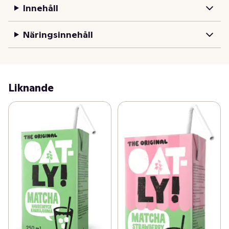
passar vid mellanmål eller utflykter. Kan förvaras i 
Innehåll
rumstemperatur och har en hållbarhet upp till ett år.
Näringsinnehåll
Liknande