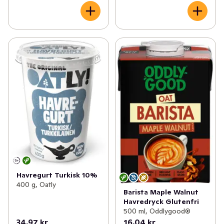
Havregurt Turkisk 10%
400 g, Oatly
Barista Maple Walnut
Havredryck Glutenfri
500 ml, Oddlygood®
34,97 kr
16,04 kr