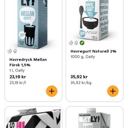
Havregurt Naturell 2%
1000 g, Oatly
Havredryck Mellan
Färsk 1,5%
1 l, Oatly
23,19 kr
35,92 kr
23,19 kr /l
35,92 kr /kg