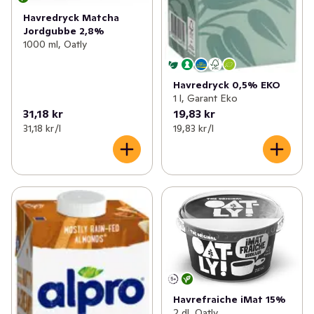
Havredryck Matcha
Jordgubbe 2,8%
1000 ml, Oatly
Havredryck 0,5% EKO
1 l, Garant Eko
31,18 kr
19,83 kr
31,18 kr /l
19,83 kr /l
Havrefraiche iMat 15%
2 dl, Oatly