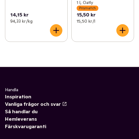
1 l, Oatly
Prismatch
14,15 kr
15,50 kr
94,33 kr /kg
15,50 kr /l
Handla
Inspiration
Vanliga frågor och svar
Så handlar du
Hemleverans
Färskvarugaranti