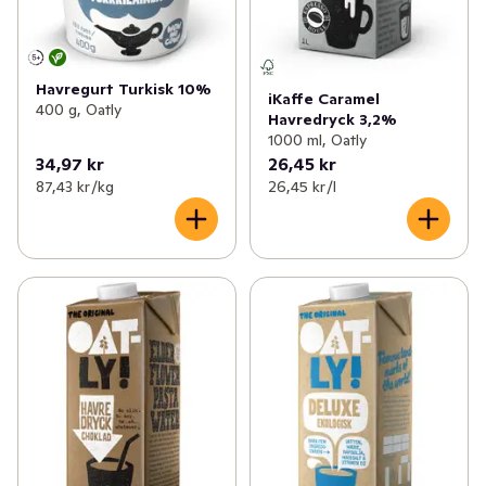
Havregurt Turkisk 10%
iKaffe Caramel
400 g, Oatly
Havredryck 3,2%
1000 ml, Oatly
34,97 kr
26,45 kr
87,43 kr /kg
26,45 kr /l