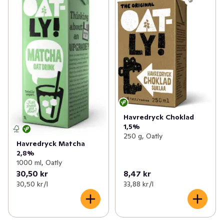
Havredryck Choklad
1,5%
250 g, Oatly
Havredryck Matcha
2,8%
1000 ml, Oatly
30,50 kr
8,47 kr
30,50 kr /l
33,88 kr /l