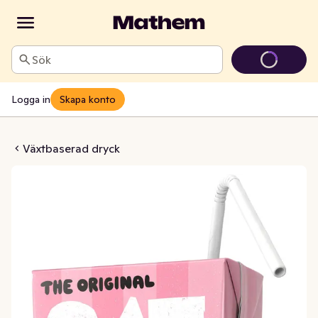
Sök
Logga in
Skapa konto
tcha Jordgubbe 2,8%
Växtbaserad dryck