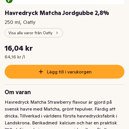
Havredryck Matcha Jordgubbe 2,8%
250 ml, Oatly
Visa alla varor från Oatly
Styckpris: 64,16 kr /l
16,04 kr
Nuvarande pris är: 16,04 kr
64,16 kr /l
Lägg till i varukorgen
Om varan
Havredryck Matcha Strawberry flavour är gjord på 
svensk havre med Matcha, grönt tepulver. Färdig att 
dricka. Tillverkad i världens första havredrycksfabrik i 
Landskrona. Berikadmed  kalcium och har en praktisk 