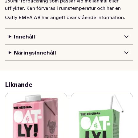
250ml-förpackning som passar vid mellanmål eller 
utflykter. Kan förvaras i rumstemperatur och har en 
hållbarhet upp till 6 månader.
Oatly EMEA AB har angett ovanstående information.
Innehåll
Näringsinnehåll
Liknande