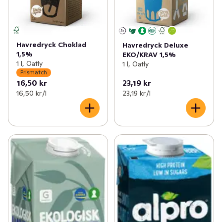
Havredryck Choklad
Havredryck Deluxe
1,5%
EKO/KRAV 1,5%
1 l, Oatly
1 l, Oatly
Prismatch
16,50 kr
23,19 kr
16,50 kr /l
23,19 kr /l