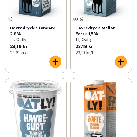
Havredryck Standard
Havredryck Mellan
2,8%
Färsk 1,5%
1 l, Oatly
1 l, Oatly
23,19 kr
23,19 kr
23,19 kr /l
23,19 kr /l