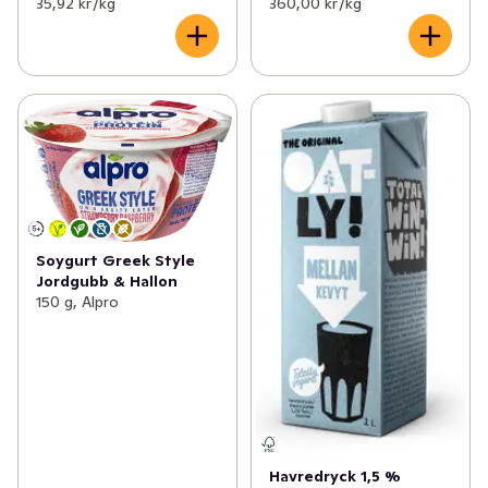
35,92 kr /kg
360,00 kr /kg
Soygurt Greek Style
Jordgubb & Hallon
150 g, Alpro
Havredryck 1,5 %