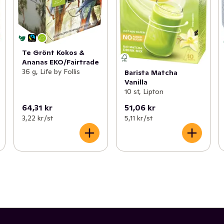
Te Grönt Kokos &
Ananas EKO/Fairtrade
36 g, Life by Follis
Barista Matcha
Vanilla
10 st, Lipton
64,31 kr
51,06 kr
3,22 kr /st
5,11 kr /st