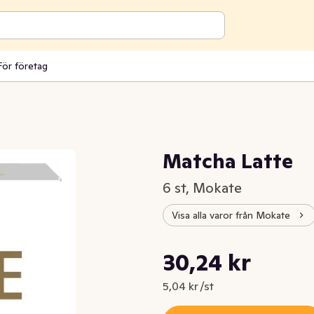
För företag
Matcha Latte
6 st, Mokate
Visa alla varor från Mokate
Styckpris: 5,04 kr /st
30,24 kr
Nuvarande pris är: 30,24 kr
5,04 kr /st