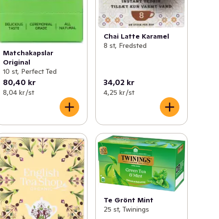
Chai Latte Karamel
8 st, Fredsted
Matchakapslar
Original
10 st, Perfect Ted
80,40 kr
34,02 kr
8,04 kr /st
4,25 kr /st
Te Grönt Mint
25 st, Twinings