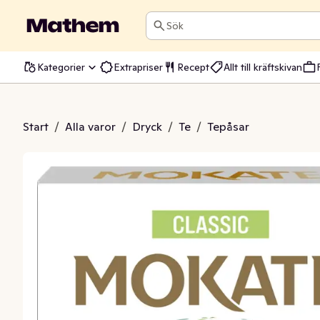
Sök
Kategorier
Extrapriser
Recept
Allt till kräftskivan
tcha Latte
Start
/
Alla varor
/
Dryck
/
Te
/
Tepåsar