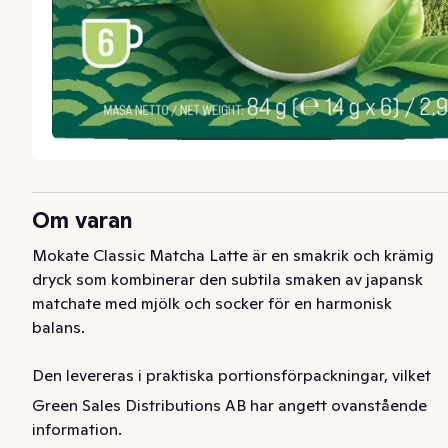
Om varan
Mokate Classic Matcha Latte är en smakrik och krämig 
dryck som kombinerar den subtila smaken av japansk 
matchate med mjölk och socker för en harmonisk 
balans.

Den levereras i praktiska portionsförpackningar, vilket 
gör den enkel att förbereda.
Green Sales Distributions AB har angett ovanstående
information.