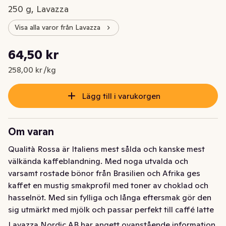
250 g, Lavazza
Visa alla varor från Lavazza
Styckpris: 258,00 kr /kg
64,50 kr
Nuvarande pris är: 64,50 kr
258,00 kr /kg
Lägg till i varukorgen
Om varan
Qualità Rossa är Italiens mest sålda och kanske mest 
välkända kaffeblandning. Med noga utvalda och 
varsamt rostade bönor från Brasilien och Afrika ges 
kaffet en mustig smakprofil med toner av choklad och 
hasselnöt. Med sin fylliga och långa eftersmak gör den 
sig utmärkt med mjölk och passar perfekt till caffé latte 
eller capuccino. Qualita Rossa lämnar en sammetslen 
Lavazza Nordic AB har angett ovanstående information.