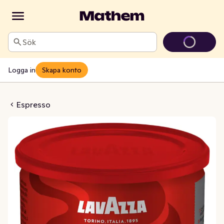
Sök
Logga in
Skapa konto
let Qualita Rossa
Espresso