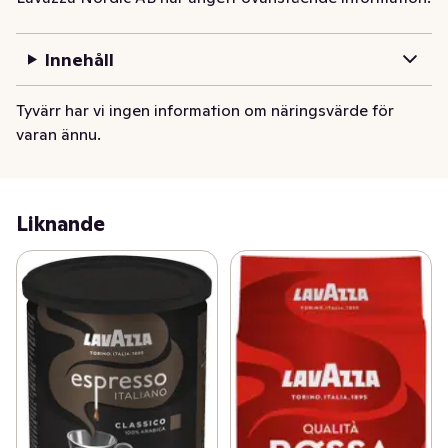
känsla i gommen. Denna produkt är mald för att passa 
din espressomaskin eller mokabryggare.
Innehåll
Lavazza Qualità Rossa är ett ikoniskt finmalet kaffe i 
Italien med över 50 års historia. Den här varianten 
Tyvärr har vi ingen information om näringsvärde för
passar utmärkt till en espresso. Den noggrant 
varan ännu.
balanserade andelen Robustabönor från Afrika och 
Sydostasien ger kaffet den karaktäristiska fylliga 
smaken och de varma tonerna av choklad. De 
Sydamerikanska Arabicabönorna ger kaffet sin sötma 
Liknande
och nötiga toner. Tillsammans ger det en fantastisk, 
sammetslen balans. Denna produkt är finmald för att 
passa din filterbryggare, mokabryggare eller 
franskpress. Mellanrost och intensitet 5/10.