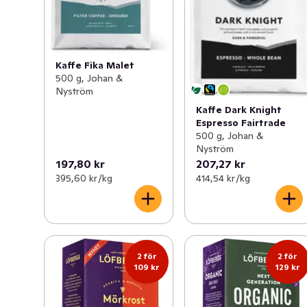
Kaffe Fika Malet
500 g, Johan &
Nyström
Kaffe Dark Knight
Espresso Fairtrade
500 g, Johan &
Nyström
197,80 kr
207,27 kr
395,60 kr /kg
414,54 kr /kg
2 för
2 för
109 kr
129 kr