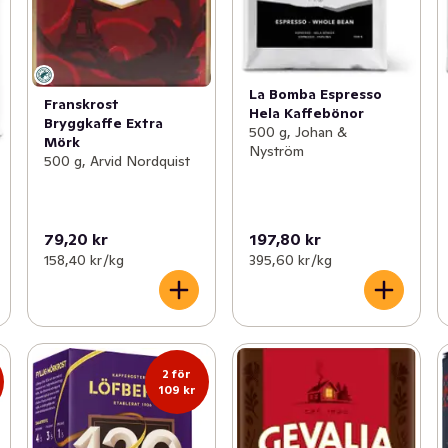
La Bomba Espresso
Franskrost
Hela Kaffebönor
Bryggkaffe Extra
500 g, Johan &
Mörk
Nyström
500 g, Arvid Nordquist
79,20 kr
197,80 kr
158,40 kr /kg
395,60 kr /kg
2 för
109 kr