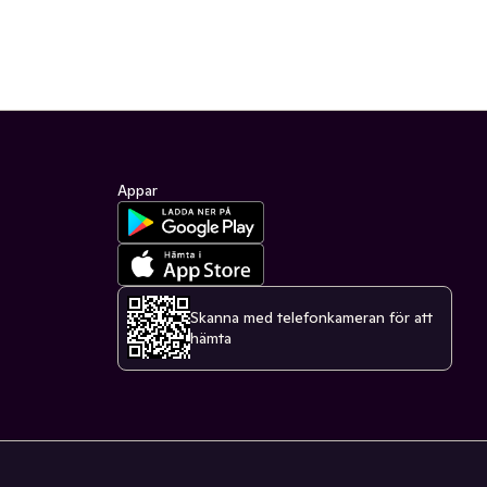
Appar
Skanna med telefonkameran för att
hämta