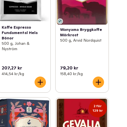
Kaffe Espresso
Wanyama Bryggkaffe
Fundamental Hela
Mörkrost
Bönor
500 g, Arvid Nordquist
500 g, Johan &
Nyström
207,27 kr
79,20 kr
414,54 kr /kg
158,40 kr /kg
2 för
129 kr