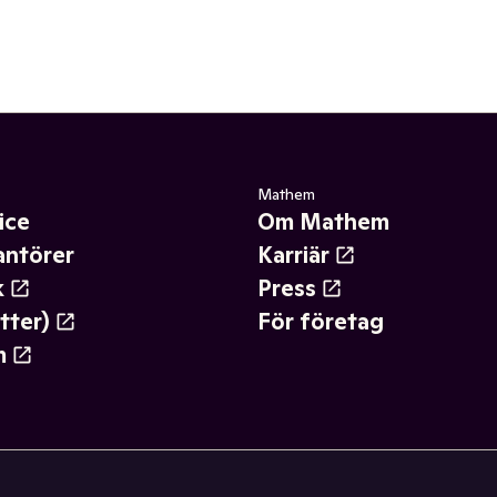
Mathem
ice
Om Mathem
antörer
Karriär
k
Press
tter)
För företag
m