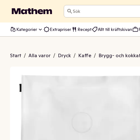
Sök
Kategorier
Extrapriser
Recept
Allt till kräftskivan
e Bryggkaffe Mörkrost
Start
/
Alla varor
/
Dryck
/
Kaffe
/
Brygg- och kokka