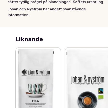
sätter tydlig prägel på blandningen. Kaffets ursprung 
varierar med skördesäsongerna.
Johan och Nyström har angett ovanstående
information.
Liknande