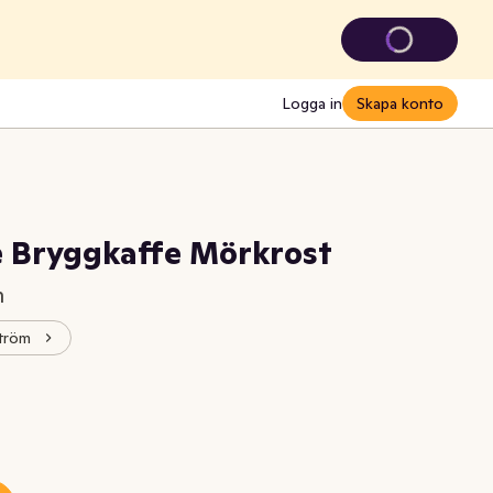
Logga in
Skapa konto
 Bryggkaffe Mörkrost
m
ström