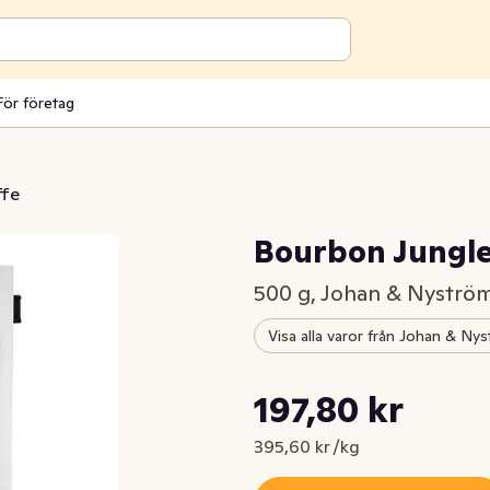
För företag
ffe
Bourbon Jungle
500 g, Johan & Nyströ
Visa alla varor från Johan & Ny
Styckpris: 395,60 kr /kg
197,80 kr
Nuvarande pris är: 197,80 kr
395,60 kr /kg