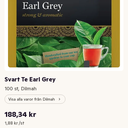
Svart Te Earl Grey
100 st, Dilmah
Visa alla varor från Dilmah
Styckpris: 1,88 kr /st
188,34 kr
Nuvarande pris är: 188,34 kr
1,88 kr /st