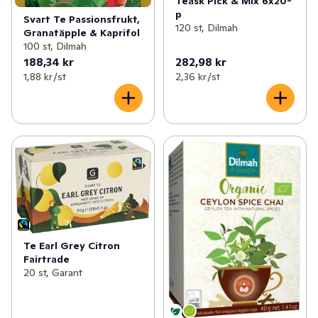
Teask Pick & Mix 6x20-
p
Svart Te Passionsfrukt,
120 st, Dilmah
Granatäpple & Kaprifol
100 st, Dilmah
188,34 kr
282,98 kr
1,88 kr /st
2,36 kr /st
Te Earl Grey Citron
Fairtrade
20 st, Garant