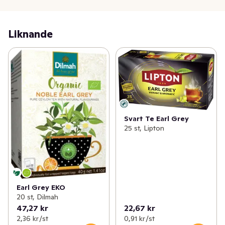
och sjukhus. Läs mer på www.mjffoundation.org. Dilmah 
Conservation startades 2007 tillsammans med FN och 
IUCN (International Union for Conservation of Nature 
Liknande
www.iucn.org) för att bl a rädda och bevara elefanterna 
samt miljön i Sri Lanka. Läs gärna mer på 
www.dilmahconservation.org
Svart Te Earl Grey
25 st, Lipton
Earl Grey EKO
20 st, Dilmah
47,27 kr
22,67 kr
2,36 kr /st
0,91 kr /st