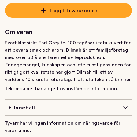
Lägg till i varukorgen
Om varan
Svart klassiskt Earl Grey te. 100 tepåsar i täta kuvert för 
att bevara smak och arom. Dilmah är ett familjeföretag 
med över 60 års erfarenhet av teproduktion. 
Engagemanget, kunskapen och inte minst passionen för 
riktigt gott kvalitetste har gjort Dilmah till ett av 
världens 10 största teföretag. Trots storleken så brinner 
man för det småskaliga och har ett omfattande etiskt 
Tekompaniet har angett ovanstående information.
engagemang.  Företaget skänker en stor del av sin vinst 
till välgörenhet för att främja levnadsvillkor och miljö på 
Innehåll
Sri Lanka. MJF Charitable Foundation hjälper aktivt och 
kontinuerligt befolkningen till bl a egen försörjning. Det 
Tyvärr har vi ingen information om näringsvärde för
kan vara genom att bistå med utbildning, maskiner och 
varan ännu.
materiel. De har även startat t e x flera skolor, barnhem 