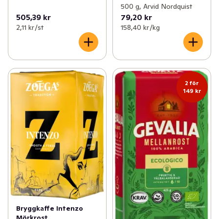
500 g, Arvid Nordquist
505,39 kr
79,20 kr
2,11 kr /st
158,40 kr /kg
2 för
149 kr
Bryggkaffe Intenzo
Mörkrost