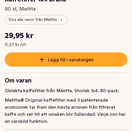
80 st, Melitta
Visa alla varor från Melitta
Styckpris: 0,37 kr /st
29,95 kr
Nuvarande pris är: 29,95 kr
0,37 kr /st
Lägg till i varukorgen
Om varan
Oblekta kaffefilter från Melitta. Storlek 1x4. 80-pack.
Melitta® Original kaffefilter med 3 patenterade 
aromzoner tar fram den bästa aromen från filtrerat 
kaffe och ser till att smaken blir fulländad. Varje zon har 
en särskild funktion.