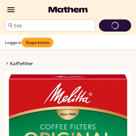
Sök
Logga in
Skapa konto
lter 1x4 Bruna
Kaffefilter