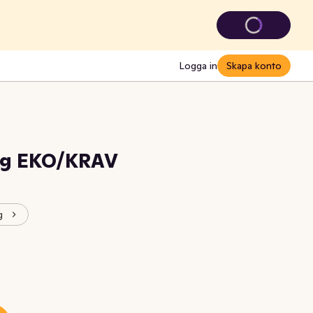
Logga in
Skapa konto
ng EKO/KRAV
g