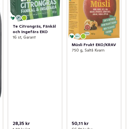
Te Citrongräs, Fänkål
och Ingefära EKO
16 st, Garant
Müsli Frukt EKO/KRAV
750 g, Saltå Kvarn
28,35 kr
50,11 kr