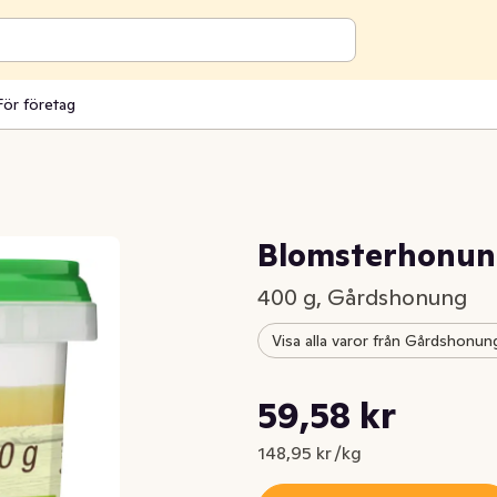
För företag
Blomsterhonu
400 g, Gårdshonung
Visa alla varor från Gårdshonun
Styckpris: 148,95 kr /kg
59,58 kr
Nuvarande pris är: 59,58 kr
148,95 kr /kg