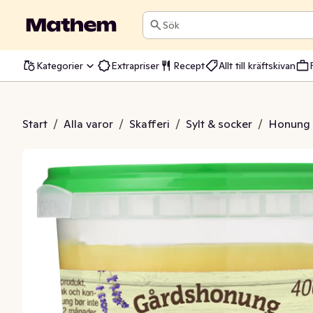
Sök
Kategorier
Extrapriser
Recept
Allt till kräftskivan
honung EKO/KRAV
Start
/
Alla varor
/
Skafferi
/
Sylt & socker
/
Honung