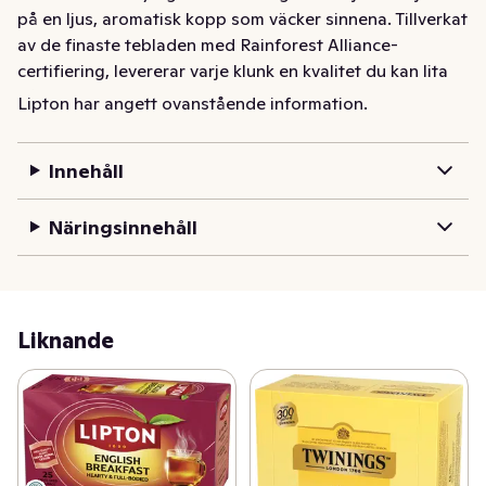
på en ljus, aromatisk kopp som väcker sinnena. Tillverkat 
av de finaste tebladen med Rainforest Alliance-
certifiering, levererar varje klunk en kvalitet du kan lita 
på och en smak du kommer att älska. Njut av det som 
Lipton har angett ovanstående information.
det är, eller gör det till ditt eget med mjölk, citron eller 
en nypa sötma – det är din perfekta kopp, på ditt sätt.
Innehåll
Näringsinnehåll
Liknande