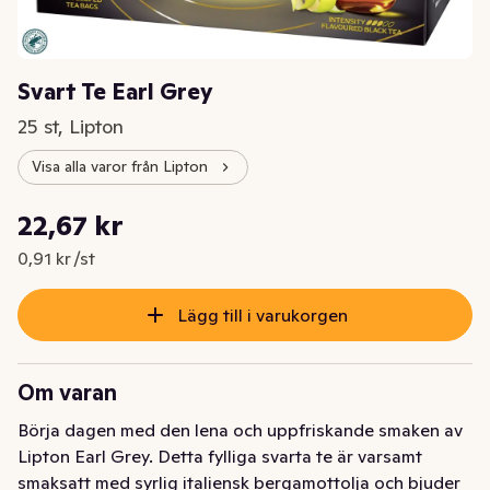
Svart Te Earl Grey
25 st, Lipton
Visa alla varor från Lipton
Styckpris: 0,91 kr /st
22,67 kr
Nuvarande pris är: 22,67 kr
0,91 kr /st
Lägg till i varukorgen
Om varan
Börja dagen med den lena och uppfriskande smaken av 
Lipton Earl Grey. Detta fylliga svarta te är varsamt 
smaksatt med syrlig italiensk bergamottolja och bjuder 