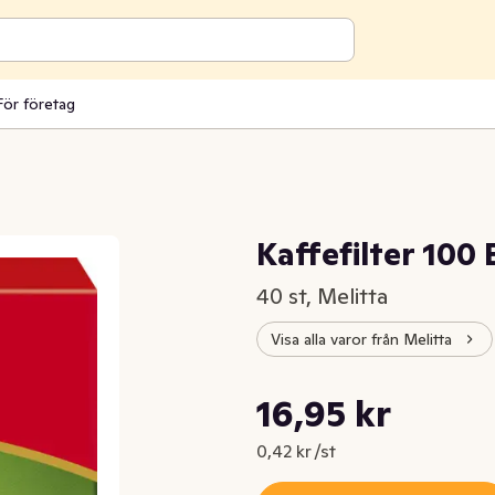
För företag
Kaffefilter 100
40 st, Melitta
Visa alla varor från Melitta
Styckpris: 0,42 kr /st
16,95 kr
Nuvarande pris är: 16,95 kr
0,42 kr /st