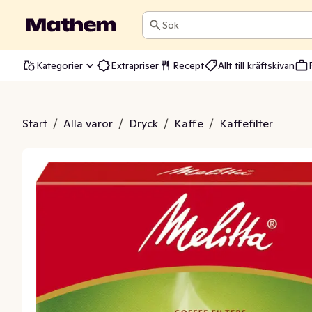
Sök
Kategorier
Extrapriser
Recept
Allt till kräftskivan
ilter 100 Bruna
Start
/
Alla varor
/
Dryck
/
Kaffe
/
Kaffefilter