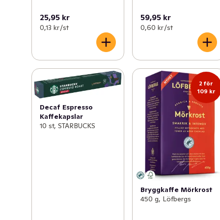
25,95 kr
59,95 kr
0,13 kr /st
0,60 kr /st
2 för
109 kr
Decaf Espresso
Kaffekapslar
10 st, STARBUCKS
Bryggkaffe Mörkrost
450 g, Löfbergs