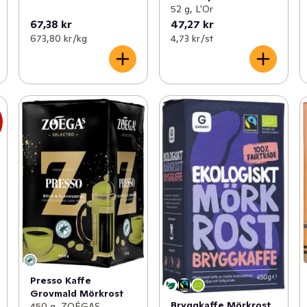
52 g, L'Or
67,38 kr
47,27 kr
673,80 kr /kg
4,73 kr /st
Presso Kaffe
Grovmald Mörkrost
Bryggkaffe Mörkrost
450 g, ZOÉGAS