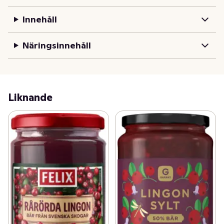
självklara tillbehöret till köttbullar och klassisk 
husmanskost. Felix Rårörda Lingon har en perfekt 
Innehåll
smakbalans av syra, sötma och beska. En riktigt 
klassiker!

Näringsinnehåll
Felix Lingonsylt är tillagad i hjärtat av Skåne. Läs mer 
om Felix produkter på felix.se
Liknande