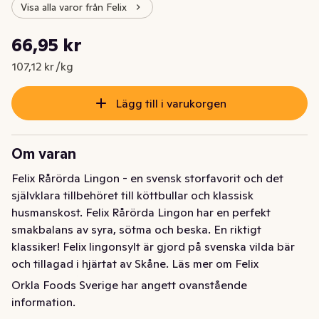
Visa alla varor från Felix
Styckpris: 107,12 kr /kg
66,95 kr
Nuvarande pris är: 66,95 kr
107,12 kr /kg
Lägg till i varukorgen
Om varan
Felix Rårörda Lingon - en svensk storfavorit och det 
självklara tillbehöret till köttbullar och klassisk 
husmanskost. Felix Rårörda Lingon har en perfekt 
smakbalans av syra, sötma och beska. En riktigt 
klassiker! Felix lingonsylt är gjord på svenska vilda bär 
och tillagad i hjärtat av Skåne. Läs mer om Felix 
produkter på felix.se
Orkla Foods Sverige har angett ovanstående
information.
Felix Rårörda Lingon - en svensk storfavorit och det 