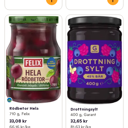
Rödbetor Hela
Drottningsylt
710 g, Felix
400 g, Garant
33,08 kr
32,65 kr
66,16 kr /kg
81,63 kr /kg