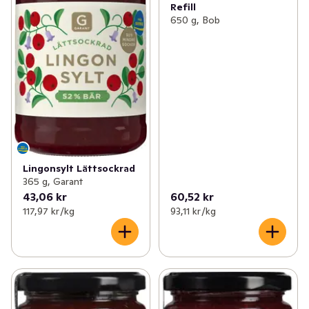
Refill
650 g, Bob
Lingonsylt Lättsockrad
365 g, Garant
43,06 kr
60,52 kr
117,97 kr /kg
93,11 kr /kg