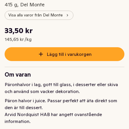
415 g, Del Monte
Visa alla varor från Del Monte
Styckpris: 145,65 kr /kg
33,50 kr
Nuvarande pris är: 33,50 kr
145,65 kr /kg
Lägg till i varukorgen
Om varan
Päronhalvor i lag, gott till glass, i desserter eller skiva 
och använd som vacker dekoration.
Päron halvor i juice. Passar perfekt att äta direkt som 
den är till dessert.
Arvid Nordquist HAB har angett ovanstående
information.