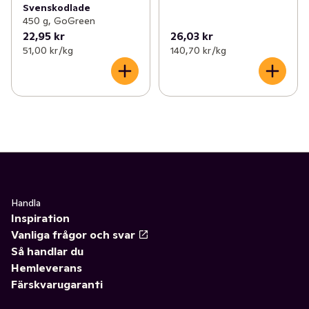
Svenskodlade
450 g, GoGreen
22,95 kr
26,03 kr
51,00 kr /kg
140,70 kr /kg
Handla
Inspiration
Vanliga frågor och svar
Så handlar du
Hemleverans
Färskvarugaranti