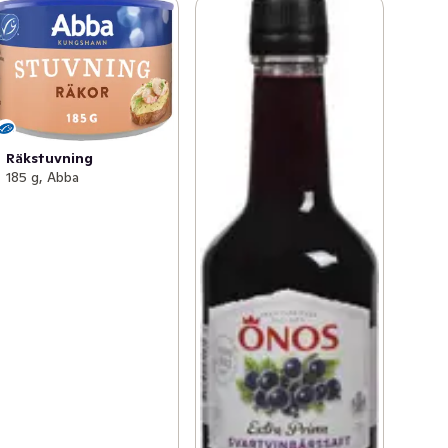
Räkstuvning
185 g, Abba