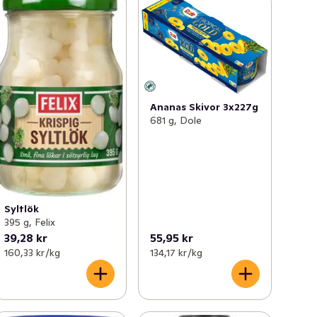
Ananas Skivor 3x227g
681 g, Dole
Syltlök
395 g, Felix
39,28 kr
55,95 kr
160,33 kr /kg
134,17 kr /kg