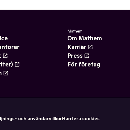
Mathem
ice
Om Mathem
antörer
Karriär
k
Press
tter)
För företag
m
ljnings- och användarvillkor
Hantera cookies