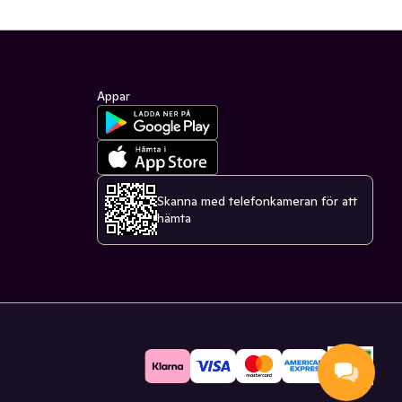
Appar
Skanna med telefonkameran för att
hämta