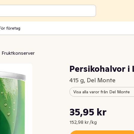
För företag
Fruktkonserver
Persikohalvor i
415 g, Del Monte
Visa alla varor från Del Monte
Styckpris: 152,98 kr /kg
35,95 kr
Nuvarande pris är: 35,95 kr
152,98 kr /kg