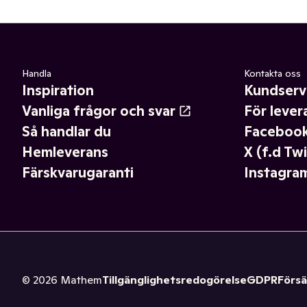
Handla
Kontakta oss
Inspiration
Kundserv
Vanliga frågor och svar
För lever
Så handlar du
Faceboo
Hemleverans
X (f.d Twi
Färskvarugaranti
Instagra
©
2026
Mathem
Tillgänglighetsredogörelse
GDPR
Försä