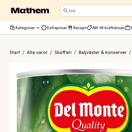
Sök
Kategorier
Extrapriser
Recept
Allt till kräftskivan
kohalvor i Lag
Start
/
Alla varor
/
Skafferi
/
Baljväxter & konserver
/