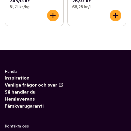
245,13 kr
26,97 kr
81,71 kr /kg
68,28 kr /l
Handla
Inspiration
Vanliga frågor och svar
Så handlar du
Hemleverans
Färskvarugaranti
Kontakta oss