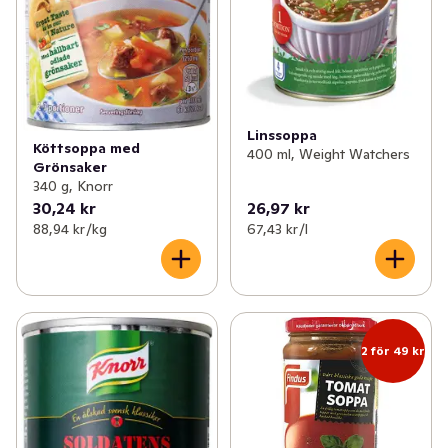
Linssoppa
Köttsoppa med
400 ml, Weight Watchers
Grönsaker
340 g, Knorr
30,24 kr
26,97 kr
88,94 kr /kg
67,43 kr /l
2 för 49 kr