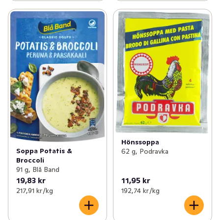
Hönssoppa
Soppa Potatis &
62 g, Podravka
Broccoli
91 g, Blå Band
19,83 kr
11,95 kr
217,91 kr /kg
192,74 kr /kg