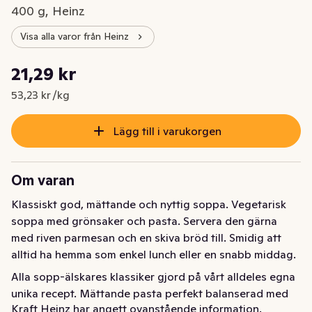
400 g, Heinz
Visa alla varor från Heinz
Styckpris: 53,23 kr /kg
21,29 kr
Nuvarande pris är: 21,29 kr
53,23 kr /kg
Lägg till i varukorgen
Om varan
Klassiskt god, mättande och nyttig soppa. Vegetarisk 
soppa med grönsaker och pasta. Servera den gärna 
med riven parmesan och en skiva bröd till. Smidig att 
alltid ha hemma som enkel lunch eller en snabb middag.
Alla sopp-älskares klassiker gjord på vårt alldeles egna 
unika recept. Mättande pasta perfekt balanserad med 
Kraft Heinz har angett ovanstående information.
smakrika grönsaker skapar den perfekta balansen. 