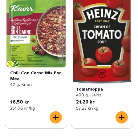
Chili Con Carne Mix For
Meal
47 g, Knorr
Tomatsoppa
400 g, Heinz
16,50 kr
21,29 kr
351,06 kr /kg
53,23 kr /kg