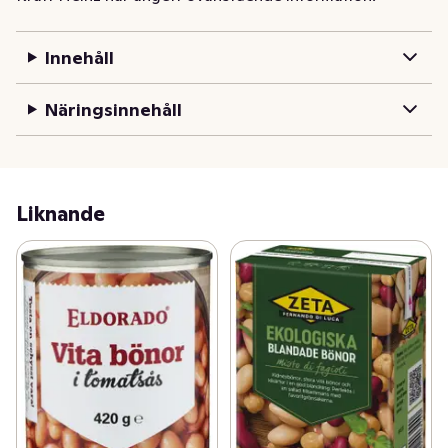
och en äkta Engelsk frukost, där Heinz Bönor serveras 
tillsammans med rostat bröd, ägg, bacon och olika 
Innehåll
sorters korvar.
Näringsinnehåll
Liknande