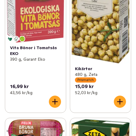
Vita Bönor i Tomatsås
EKO
390 g, Garant Eko
Kikärtor
480 g, Zeta
Prismatch
16,99 kr
15,09 kr
43,56 kr /kg
52,03 kr /kg