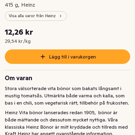
415 g, Heinz
Visa alla varor från Heinz
Styckpris: 29,54 kr /kg
12,26 kr
Nuvarande pris är: 12,26 kr
29,54 kr /kg
Lägg till i varukorgen
Om varan
Stora välsorterade vita bönor som bakats långsamt i 
mustig tomatsås. Utmärkta både varma och kalla, som 
bas i en chili, som vegetarisk rätt, tillbehör på frukosten.
Heinz Vita bönor lanserades redan 1905,  bönor är 
både mättande och dessutom mycket nyttiga. Våra 
klassiska Heinz Bönor är milt kryddade och tillreds med 
Kraft Heinz har angett ovanstående information.
tomatsås. En standardingrediens både i Chili con carne 