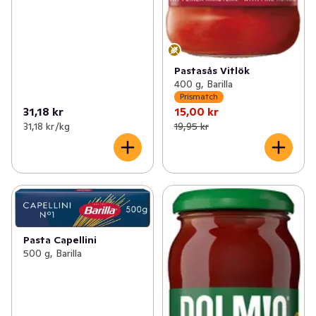
Pastasås Vitlök
400 g, Barilla
Prismatch
31,18 kr
15,00 kr
31,18 kr /kg
19,95 kr
Pasta Capellini
500 g, Barilla