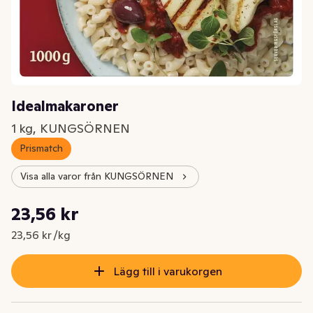
Idealmakaroner
1 kg, KUNGSÖRNEN
Prismatch
Visa alla varor från KUNGSÖRNEN
Styckpris: 23,56 kr /kg
23,56 kr
Nuvarande pris är: 23,56 kr
23,56 kr /kg
Lägg till i varukorgen