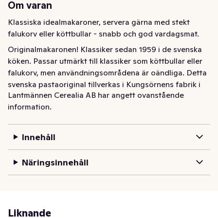
Om varan
Klassiska idealmakaroner, servera gärna med stekt 
falukorv eller köttbullar - snabb och god vardagsmat.
Originalmakaronen! Klassiker sedan 1959 i de svenska 
köken. Passar utmärkt till klassiker som köttbullar eller 
falukorv, men användningsområdena är oändliga. Detta 
svenska pastaoriginal tillverkas i Kungsörnens fabrik i 
Lantmännen Cerealia AB har angett ovanstående
sörmländska Järna. En sann​ ikon i våra kök helt enkelt!​
information.
Innehåll
Näringsinnehåll
Liknande