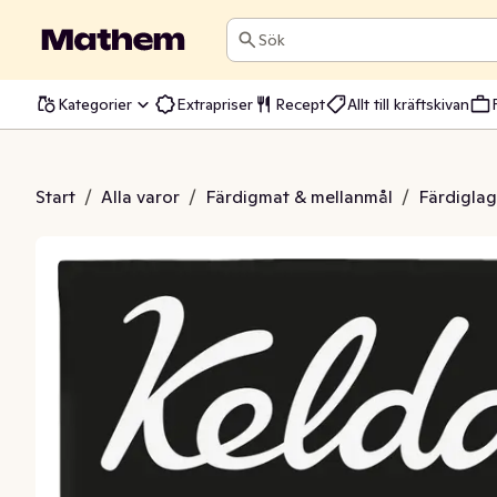
Sök
Kategorier
Extrapriser
Recept
Allt till kräftskivan
d Tomatsoppa
Start
/
Alla varor
/
Färdigmat & mellanmål
/
Färdiglag