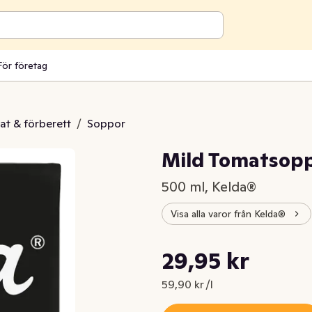
För företag
at & förberett
/
Soppor
Mild Tomatsop
500 ml, Kelda®
Visa alla varor från Kelda®
Styckpris: 59,90 kr /l
29,95 kr
Nuvarande pris är: 29,95 kr
59,90 kr /l