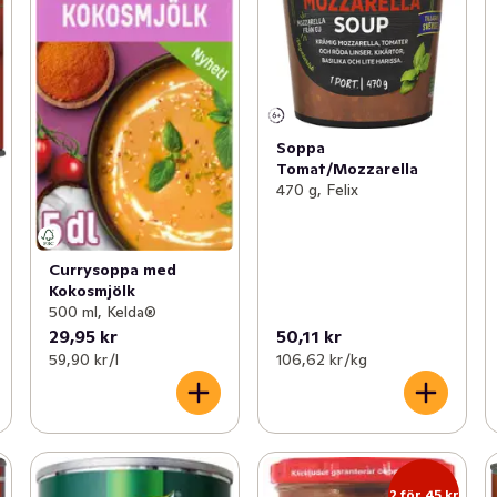
Soppa
Tomat/Mozzarella
470 g, Felix
Currysoppa med
Kokosmjölk
500 ml, Kelda®
29,95 kr
50,11 kr
59,90 kr /l
106,62 kr /kg
2 för 45 kr