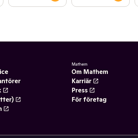
Mathem
ice
Om Mathem
antörer
Karriär
k
Press
tter)
För företag
m