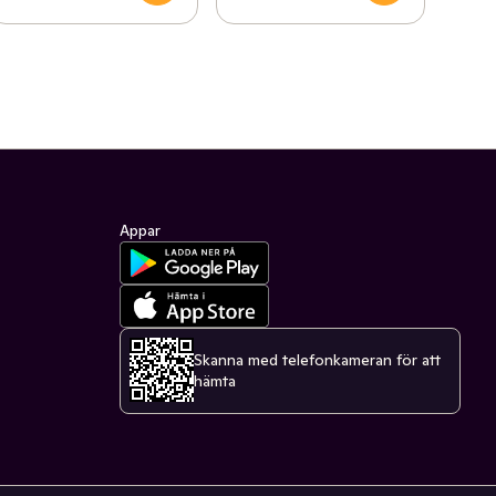
Appar
Skanna med telefonkameran för att
hämta