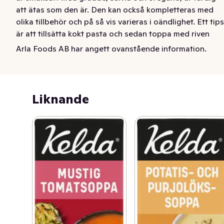
att ätas som den är. Den kan också kompletteras med 
olika tillbehör och på så vis varieras i oändlighet. Ett tips 
är att tillsätta kokt pasta och sedan toppa med riven 
mozzarella och strimlade basilikablad.
Arla Foods AB har angett ovanstående information.
Kelda® Mild tomatsoppa är en krämig och mild 
tomatsoppa gjord på solmogna tomater. Soppan, som 
är smaksatt med grädde, salvia och oregano, är färdig 
Liknande
att ätas som den är. Den kan också kompletteras med 
olika tillbehör och på så vis varieras i oändlighet. Ett tips 
är att tillsätta kokt pasta och sedan toppa med riven 
mozzarella och strimlade basilikablad.