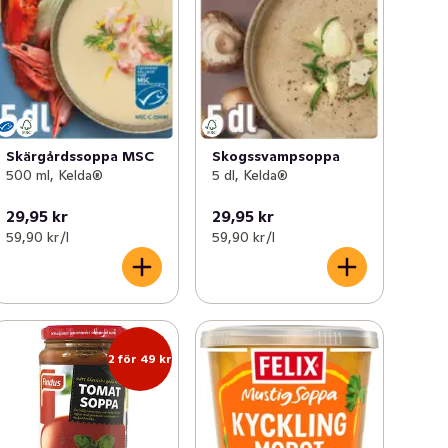
Skärgårdssoppa MSC
Skogssvampsoppa
500 ml, Kelda®
5 dl, Kelda®
29,95 kr
29,95 kr
59,90 kr /l
59,90 kr /l
2 för 49 kr