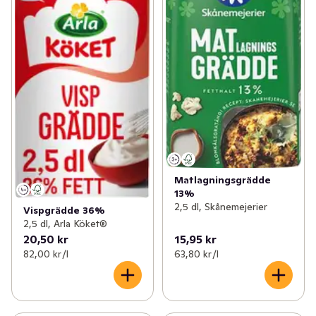
Matlagningsgrädde
13%
2,5 dl, Skånemejerier
Vispgrädde 36%
2,5 dl, Arla Köket®
20,50 kr
15,95 kr
82,00 kr /l
63,80 kr /l