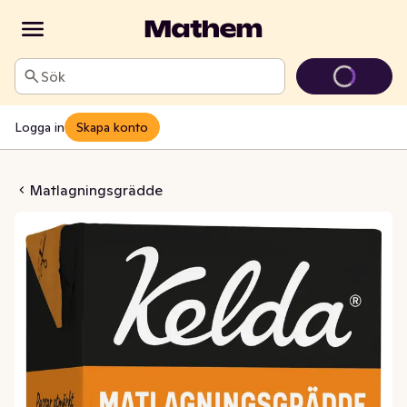
Sök
Logga in
Skapa konto
ingsgrädde 15%
Matlagningsgrädde