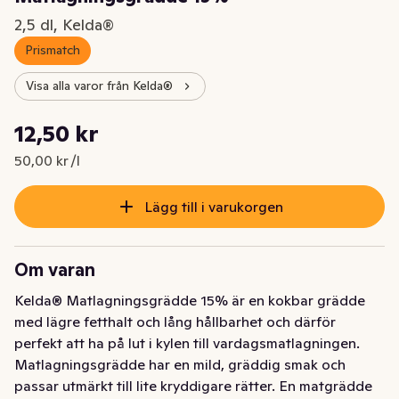
2,5 dl, Kelda®
Prismatch
Visa alla varor från Kelda®
Styckpris: 50,00 kr /l
12,50 kr
Nuvarande pris är: 12,50 kr
50,00 kr /l
Lägg till i varukorgen
Om varan
Kelda® Matlagningsgrädde 15% är en kokbar grädde 
med lägre fetthalt och lång hållbarhet och därför 
perfekt att ha på lut i kylen till vardagsmatlagningen. 
Matlagningsgrädde har en mild, gräddig smak och 
passar utmärkt till lite kryddigare rätter. En matgrädde 