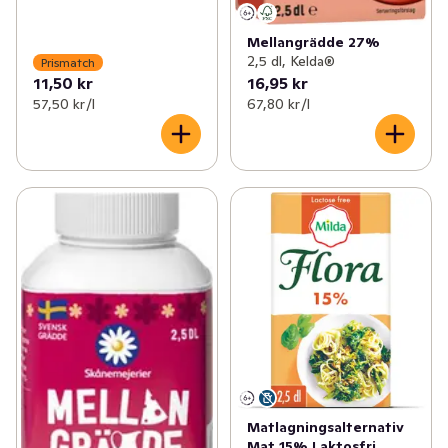
Mellangrädde 27%
2,5 dl, Kelda®
Prismatch
11,50 kr
16,95 kr
57,50 kr /l
67,80 kr /l
Matlagningsalternativ
Mat 15% Laktosfri