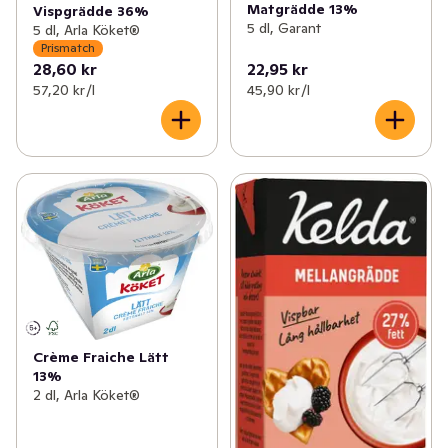
Matgrädde 13%
Vispgrädde 36%
5 dl, Garant
5 dl, Arla Köket®
Prismatch
28,60 kr
22,95 kr
57,20 kr /l
45,90 kr /l
Crème Fraiche Lätt
13%
2 dl, Arla Köket®