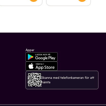
Appar
Skanna med telefonkameran för att
hämta