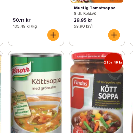
Mustig Tomatsoppa
5 dl, Kelda®
50,11 kr
29,95 kr
105,49 kr /kg
59,90 kr /l
2 för 49 kr