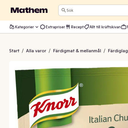
Sök
Kategorier
Extrapriser
Recept
Allt till kräftskivan
carpone Italian Chunky
Start
/
Alla varor
/
Färdigmat & mellanmål
/
Färdiglag