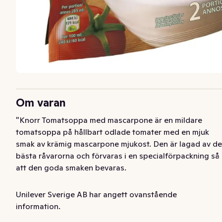
Om varan
"Knorr Tomatsoppa med mascarpone är en mildare 
tomatsoppa på hållbart odlade tomater med en mjuk 
smak av krämig mascarpone mjukost. Den är lagad av de 
bästa råvarorna och förvaras i en specialförpackning så 
att den goda smaken bevaras. 

Färdig soppa som är klar att värmas och ätas direkt, 
Unilever Sverige AB har angett ovanstående
perfekt för 2 personer.  

information.