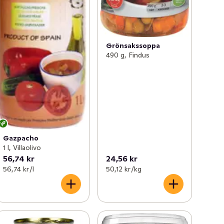
Grönsakssoppa
490 g, Findus
Gazpacho
1 l, Villaolivo
56,74 kr
24,56 kr
56,74 kr /l
50,12 kr /kg