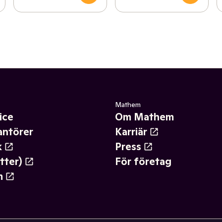
Mathem
ice
Om Mathem
antörer
Karriär
k
Press
tter)
För företag
m