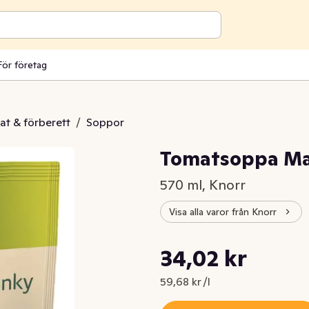
För företag
at & förberett
/
Soppor
Tomatsoppa Ma
570 ml, Knorr
Visa alla varor från Knorr
Styckpris: 59,68 kr /l
34,02 kr
Nuvarande pris är: 34,02 kr
59,68 kr /l