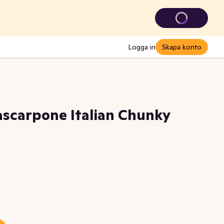
Logga in
Skapa konto
scarpone Italian Chunky