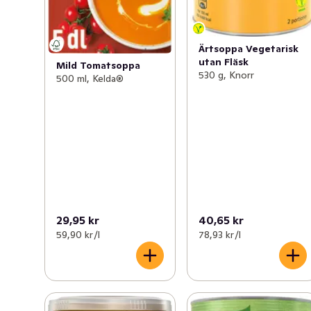
Läs gärna mer om Knorr, hållbart odlade grönsaker och 
vårt hållbarhetsarbete på www.knorr.com/se/.
Ärtsoppa Vegetarisk
utan Fläsk
Mild Tomatsoppa
530 g, Knorr
500 ml, Kelda®
29,95 kr
40,65 kr
59,90 kr /l
78,93 kr /l