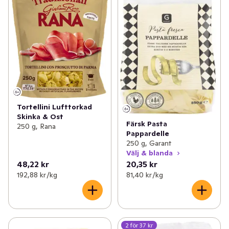
Tortellini Lufttorkad
Skinka & Ost
Färsk Pasta
250 g, Rana
Pappardelle
250 g, Garant
Välj & blanda
48,22 kr
20,35 kr
192,88 kr /kg
81,40 kr /kg
2 för 37 kr