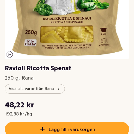
Ravioli Ricotta Spenat
250 g, Rana
Visa alla varor från Rana
Styckpris: 192,88 kr /kg
48,22 kr
Nuvarande pris är: 48,22 kr
192,88 kr /kg
Lägg till i varukorgen