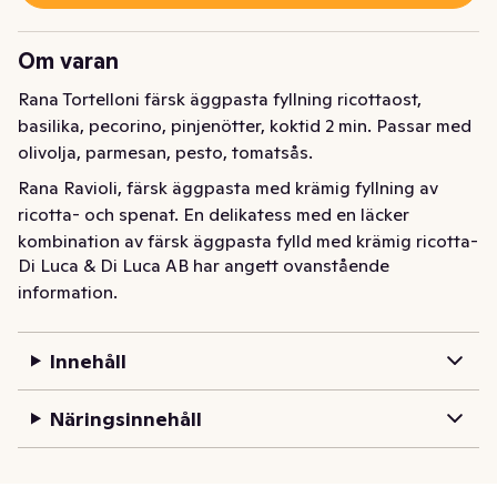
Om varan
Rana Tortelloni färsk äggpasta fyllning ricottaost, 
basilika, pecorino, pinjenötter, koktid 2 min. Passar med 
olivolja, parmesan, pesto, tomatsås.
Rana Ravioli, färsk äggpasta med krämig fyllning av 
ricotta- och spenat. En delikatess med en läcker 
kombination av färsk äggpasta fylld med krämig ricotta- 
Di Luca & Di Luca AB har angett ovanstående
och spenatfyllning. Denna traditionella italienska 
information.
kombination ger en balanserad smakvärld, där ricotta-
ostens krämiga lenhet möter spenatens fräscha nyanser 
och tillsammans med färsk Parmigiano Reggiano D.O.P 
Innehåll
skapar en fyllning som kittlar smaklökarna vid varje 
tugga.
Näringsinnehåll