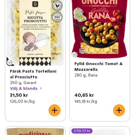
Fylld Gnocchi Tomat &
Mozzarella
Färsk Pasta Tortelloni
280 g, Rana
al Prosciutto
250 g, Garant
Välj & blanda
31,50 kr
40,65 kr
126,00 kr /kg
145,18 kr /kg
2 för 37 kr