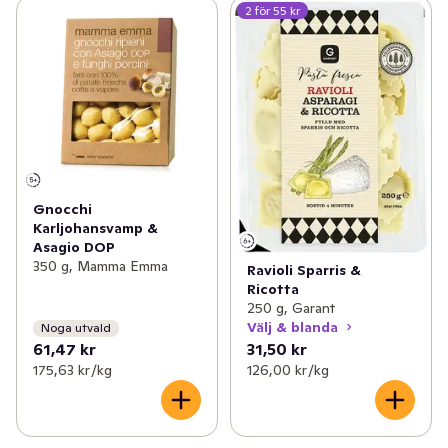
2 för 55 kr
Gnocchi
Karljohansvamp &
Asagio DOP
350 g, Mamma Emma
Ravioli Sparris &
Ricotta
250 g, Garant
Välj & blanda
Noga utvald
61,47 kr
31,50 kr
175,63 kr /kg
126,00 kr /kg