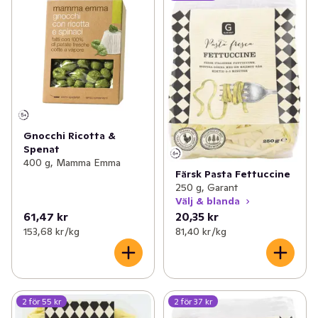
Gnocchi Ricotta &
Spenat
400 g, Mamma Emma
Färsk Pasta Fettuccine
250 g, Garant
Välj & blanda
61,47 kr
20,35 kr
153,68 kr /kg
81,40 kr /kg
2 för 55 kr
2 för 37 kr