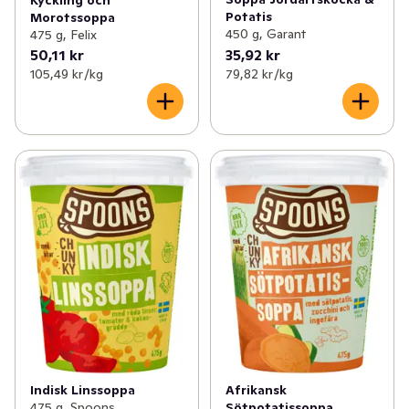
Kyckling och
Potatis
Morotssoppa
450 g, Garant
475 g, Felix
50,11 kr
35,92 kr
105,49 kr /kg
79,82 kr /kg
Indisk Linssoppa
Afrikansk
475 g, Spoons
Sötpotatissoppa