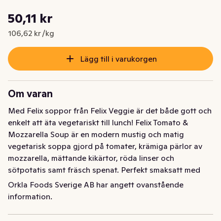
Styckpris: 106,62 kr /kg
50,11 kr
Nuvarande pris är: 50,11 kr
106,62 kr /kg
Lägg till i varukorgen
Om varan
Med Felix soppor från Felix Veggie är det både gott och 
enkelt att äta vegetariskt till lunch! Felix Tomato & 
Mozzarella Soup är en modern mustig och matig 
vegetarisk soppa gjord på tomater, krämiga pärlor av 
mozzarella, mättande kikärtor, röda linser och 
sötpotatis samt fräsch spenat. Perfekt smaksatt med 
mellanösternkryddan harissa. Tomatsoppan är lakto-
Orkla Foods Sverige AB har angett ovanstående
vegetarisk och innehåller hela 57% grönsaker och 
information.
baljväxter som både mättar bra och smakar fantastiskt. 
En färdigrätt perfekt som en lätt lunch på jobbet eller 