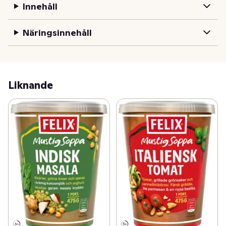
Innehåll
snabb middag. Värm och ät direkt ur förpackningen eller 
häll upp i en tallrik och njut. Det ska vara gott och enkelt 
Näringsinnehåll
att äta vegetariskt! Felix Veggie är ett sortiment 
vegetariska rätter som både mättar och smakar 
fantastiskt. Produkterna är snälla mot klimatet och 
tillagas lokalt med omsorg i Eslöv, i hjärtat av Skåne. Läs 
mer om Felix vegetariska mat på felix.se. Smaklig måltid!
Liknande
Med Felix soppor från Felix Veggie är det både gott och 
enkelt att äta vegetariskt till lunch! Felix Tomato & 
Mozzarella Soup är en modern mustig och matig 
vegetarisk soppa gjord på tomater, krämiga pärlor av 
mozzarella, mättande kikärtor, röda linser och 
sötpotatis samt fräsch spenat. Perfekt smaksatt med 
mellanösternkryddan harissa. Tomatsoppan är lakto-
vegetarisk och innehåller hela 57% grönsaker och 
baljväxter som både mättar bra och smakar fantastiskt. 
En färdigrätt perfekt som en lätt lunch på jobbet eller 
snabb middag. 
