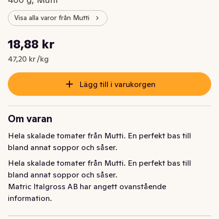
Visa alla varor från Mutti
Styckpris: 47,20 kr /kg
18,88 kr
Nuvarande pris är: 18,88 kr
47,20 kr /kg
Lägg till i varukorgen
Om varan
Hela skalade tomater från Mutti. En perfekt bas till 
bland annat soppor och såser.
Hela skalade tomater från Mutti. En perfekt bas till 
bland annat soppor och såser.
Matric Italgross AB har angett ovanstående
information.