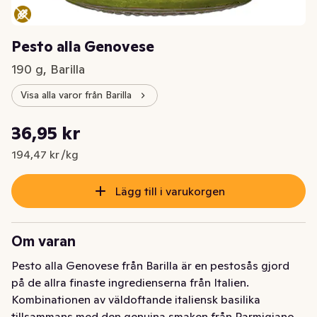
Pesto alla Genovese
190 g, Barilla
Visa alla varor från Barilla
Styckpris: 194,47 kr /kg
36,95 kr
Nuvarande pris är: 36,95 kr
194,47 kr /kg
Lägg till i varukorgen
Om varan
Pesto alla Genovese från Barilla är en pestosås gjord 
på de allra finaste ingredienserna från Italien. 
Kombinationen av väldoftande italiensk basilika 
tillsammans med den genuina smaken från Parmigiano 