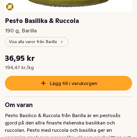
Pesto Basilika & Ruccola
190 g, Barilla
Visa alla varor från Barilla
Styckpris: 194,47 kr /kg
36,95 kr
Nuvarande pris är: 36,95 kr
194,47 kr /kg
Lägg till i varukorgen
Om varan
Pesto Basilico & Ruccola från Barilla är en pestosås 
gjord på den allra finaste italienska basilikan och 
ruccolan. Pesto med ruccola och basilika ger en 