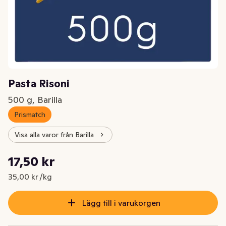
Pasta Risoni
500 g, Barilla
Prismatch
Visa alla varor från Barilla
Styckpris: 35,00 kr /kg
17,50 kr
Nuvarande pris är: 17,50 kr
35,00 kr /kg
Lägg till i varukorgen