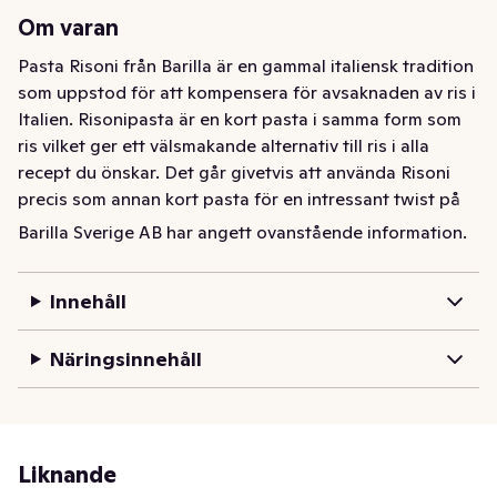
Om varan
Pasta Risoni från Barilla är en gammal italiensk tradition 
som uppstod för att kompensera för avsaknaden av ris i 
Italien. Risonipasta är en kort pasta i samma form som 
ris vilket ger ett välsmakande alternativ till ris i alla 
recept du önskar. Det går givetvis att använda Risoni 
precis som annan kort pasta för en intressant twist på 
någon av dina favoriträtter. Rispasta passar också 
Barilla Sverige AB har angett ovanstående information.
utmärkt i soppor.
Pasta Risoni från Barilla är en gammal italiensk tradition 
Innehåll
som uppstod för att kompensera för avsaknaden av ris i 
Italien. Risonipasta är en kort pasta i samma form som 
Näringsinnehåll
ris vilket ger ett välsmakande alternativ till ris i alla 
recept du önskar. Det går givetvis att använda Risoni 
precis som annan kort pasta för en intressant twist på 
någon av dina favoriträtter. Rispasta passar också 
Liknande
utmärkt i soppor.