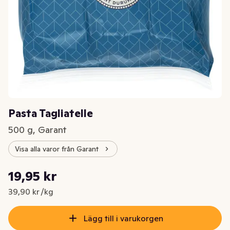
Pasta Tagliatelle
500 g, Garant
Visa alla varor från Garant
Styckpris: 39,90 kr /kg
19,95 kr
Nuvarande pris är: 19,95 kr
39,90 kr /kg
Lägg till i varukorgen