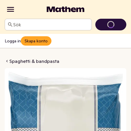
Sök
Logga in
Skapa konto
 Tagliatelle
Spaghetti & bandpasta