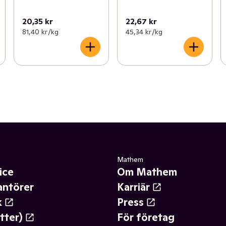
20,35 kr
22,67 kr
81,40 kr /kg
45,34 kr /kg
Mathem
ice
Om Mathem
antörer
Karriär
k
Press
tter)
För företag