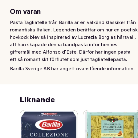
Om varan
Pasta Tagliatelle från Barilla är en välkänd klassiker från 
romantiska Italien. Legenden berättar om hur en poetisk 
hovkock blev så inspirerad av Lucrezia Borgias hårsvall, 
att han skapade denna bandpasta inför hennes 
giftermål med Alfonso d'Este. Därför har ingen pasta 
ett så romantiskt förflutet som just tagliatellepasta. 
Tagliatelle är en platt och tunn pasta gjord på 
Barilla Sverige AB har angett ovanstående information.
durumvete. Det är en lång pasta som passar till de 
flesta såser, både köttfärssås, fisk och grönsaker.
Pasta Tagliatelle från Barilla är en välkänd klassiker från 
Liknande
romantiska Italien. Legenden berättar om hur en poetisk 
hovkock blev så inspirerad av Lucrezia Borgias hårsvall, 
att han skapade denna bandpasta inför hennes 
giftermål med Alfonso d'Este. Därför har ingen pasta 
ett så romantiskt förflutet som just tagliatellepasta. 
Tagliatelle är en platt och tunn pasta gjord på 