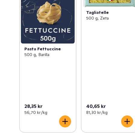
durumvete. Det är en lång pasta som passar till de 
flesta såser, både köttfärssås, fisk och grönsaker.
Tagliatelle
500 g, Zeta
Pasta Fettuccine
500 g, Barilla
28,35 kr
40,65 kr
56,70 kr /kg
81,30 kr /kg