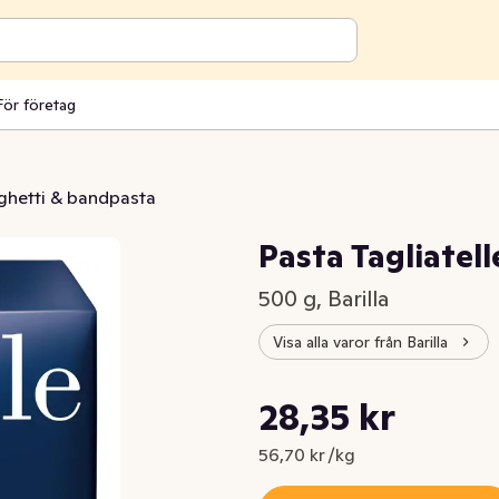
För företag
ghetti & bandpasta
Pasta Tagliatell
500 g, Barilla
Visa alla varor från Barilla
Styckpris: 56,70 kr /kg
28,35 kr
Nuvarande pris är: 28,35 kr
56,70 kr /kg