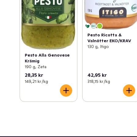
Pesto Ricotta &
Valnötter EKO/KRAV
130 g, Itigo
Pesto Alla Genovese
Krämig
190 g, Zeta
28,35 kr
42,95 kr
149,21 kr /kg
318,15 kr /kg