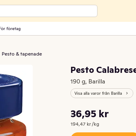
För företag
Pesto & tapenade
Pesto Calabrese
190 g, Barilla
Visa alla varor från Barilla
Styckpris: 194,47 kr /kg
36,95 kr
Nuvarande pris är: 36,95 kr
194,47 kr /kg