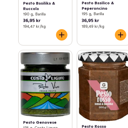
Pesto Basilico &
Pesto Basilika &
Peperoncino
Ruccola
195 g, Barilla
190 g, Barilla
36,95 kr
36,95 kr
194,47 kr /kg
189,49 kr /kg
Pesto Genovese
Pesto Rosso
135 g, Costa Ligure