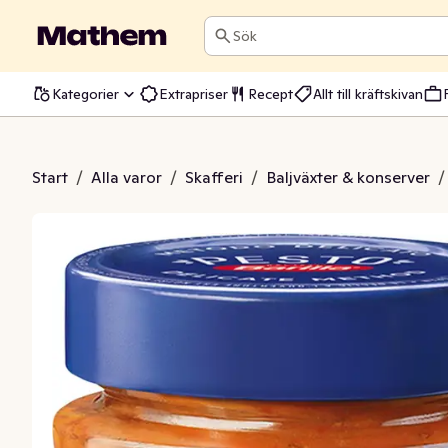
Sök
Kategorier
Extrapriser
Recept
Allt till kräftskivan
alabrese Barilla
Start
/
Alla varor
/
Skafferi
/
Baljväxter & konserver
/