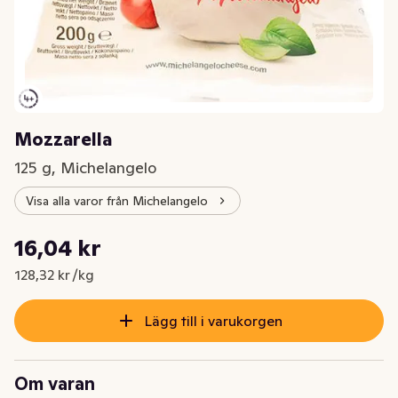
Mozzarella
125 g, Michelangelo
Visa alla varor från Michelangelo
Styckpris: 128,32 kr /kg
16,04 kr
Nuvarande pris är: 16,04 kr
128,32 kr /kg
Lägg till i varukorgen
Om varan