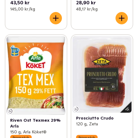
43,50 kr
28,90 kr
145,00 kr /kg
48,17 kr /kg
Prosciutto Crudo
Riven Ost Texmex 29%
120 g, Zeta
Arla
150 g, Arla Köket®
Prismatch
Prismatch