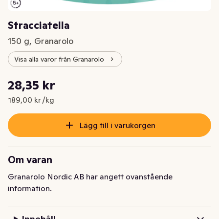
Stracciatella
150 g, Granarolo
Visa alla varor från Granarolo
Styckpris: 189,00 kr /kg
28,35 kr
Nuvarande pris är: 28,35 kr
189,00 kr /kg
Lägg till i varukorgen
Om varan
Granarolo Nordic AB har angett ovanstående
information.
Innehåll