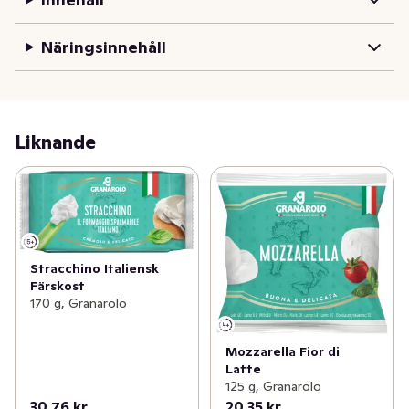
Näringsinnehåll
Liknande
Stracchino Italiensk
Färskost
170 g, Granarolo
Mozzarella Fior di
Latte
125 g, Granarolo
30,76 kr
20,35 kr