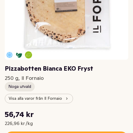
Pizzabotten Bianca EKO Fryst
250 g, Il Fornaio
Noga utvald
Visa alla varor från Il Fornaio
Styckpris: 226,96 kr /kg
56,74 kr
Nuvarande pris är: 56,74 kr
226,96 kr /kg