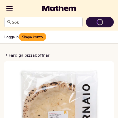
Sök
Logga in
Skapa konto
 Bianca EKO Fryst
Färdiga pizzabottnar