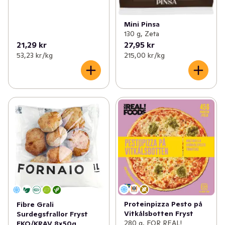
Mini Pinsa
130 g, Zeta
21,29 kr
27,95 kr
53,23 kr /kg
215,00 kr /kg
Proteinpizza Pesto på
Fibre Grali
Vitkålsbotten Fryst
Surdegsfrallor Fryst
280 g, FOR REAL!
EKO/KRAV 8x50g