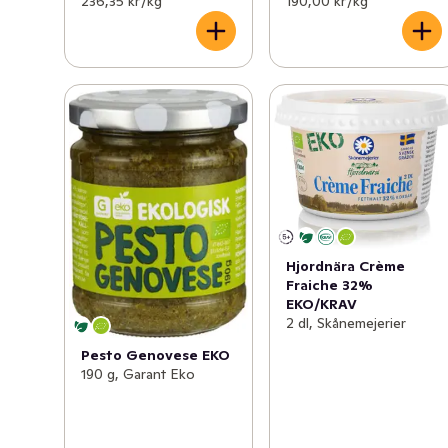
236,35 kr /kg
190,00 kr /kg
Hjordnära Crème
Fraiche 32%
EKO/KRAV
2 dl, Skånemejerier
Pesto Genovese EKO
190 g, Garant Eko