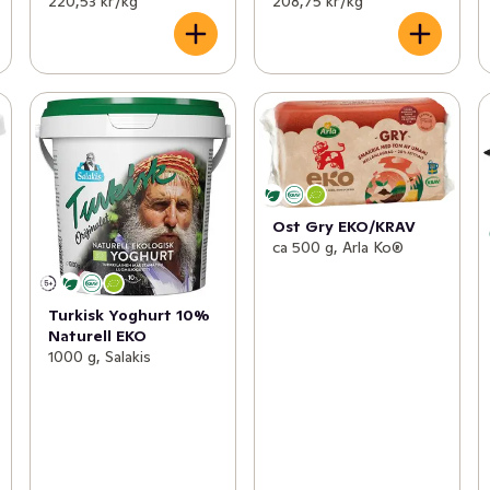
220,53 kr /kg
208,75 kr /kg
Ost Gry EKO/KRAV
ca 500 g, Arla Ko®
Turkisk Yoghurt 10%
Naturell EKO
1000 g, Salakis