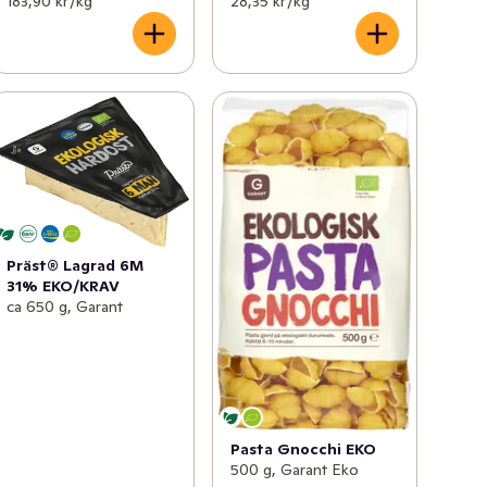
183,90 kr /kg
28,35 kr /kg
Präst® Lagrad 6M
31% EKO/KRAV
ca 650 g, Garant
Pasta Gnocchi EKO
500 g, Garant Eko