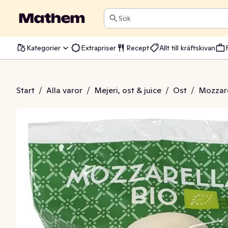
Sök
Kategorier
Extrapriser
Recept
Allt till kräftskivan
zarella EKO
Start
/
Alla varor
/
Mejeri, ost & juice
/
Ost
/
Mozzare