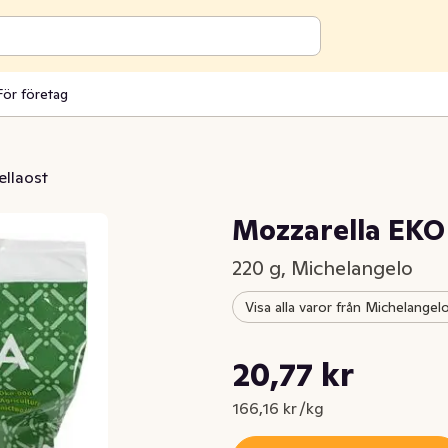
För företag
llaost
Mozzarella EKO
220 g, Michelangelo
Visa alla varor från Michelangel
Styckpris: 166,16 kr /kg
20,77 kr
Nuvarande pris är: 20,77 kr
166,16 kr /kg