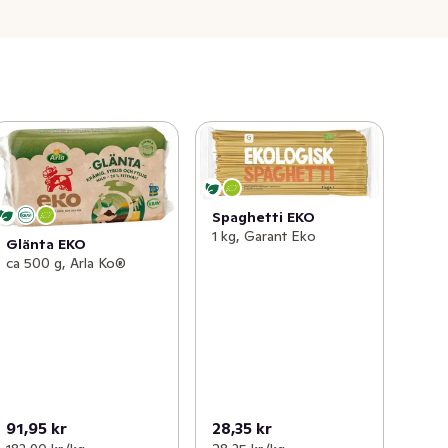
Spaghetti EKO
1 kg, Garant Eko
Glänta EKO
ca 500 g, Arla Ko®
91,95 kr
28,35 kr