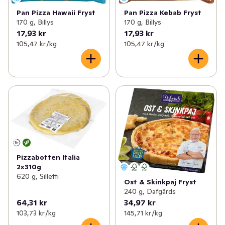
Pan Pizza Kebab Fryst
Pan Pizza Hawaii Fryst
170 g, Billys
170 g, Billys
17,93 kr
17,93 kr
105,47 kr /kg
105,47 kr /kg
Pizzabotten Italia
2x310g
620 g, Silletti
Ost & Skinkpaj Fryst
240 g, Dafgårds
64,31 kr
34,97 kr
103,73 kr /kg
145,71 kr /kg