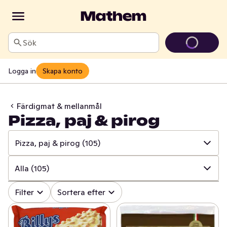
Sök
Logga in
Skapa konto
Färdigmat & mellanmål
Pizza, paj & pirog
Pizza, paj & pirog
(105)
✓
Alla
(629)
Alla
(105)
✓
Färdiglagat & förberett
(252)
✓
Alla
(105)
Filter
Sortera efter
✓
Pizza, paj & pirog
(105)
✓
Pizza
(65)