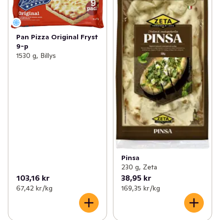
✓
Pytt, gratäng & pommes
(44)
✓
Pajer
(22)
✓
Vegetariska produkter
(90)
✓
Piroger
(6)
Pan Pizza Original Fryst
9-p
✓
Pannkakor & plättar
(14)
✓
Färdiga pizzabottnar
(12)
1530 g, Billys
✓
Grytbas & kryddmix
(27)
✓
Mellanmål
(97)
Pinsa
230 g, Zeta
103,16 kr
38,95 kr
67,42 kr /kg
169,35 kr /kg