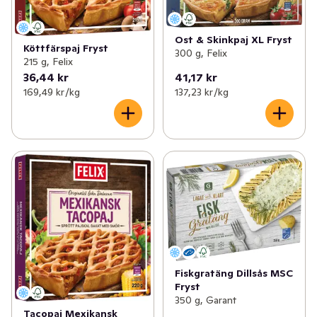
Ost & Skinkpaj XL Fryst
Köttfärspaj Fryst
300 g, Felix
215 g, Felix
36,44 kr
41,17 kr
169,49 kr /kg
137,23 kr /kg
Fiskgratäng Dillsås MSC
Fryst
350 g, Garant
Tacopaj Mexikansk