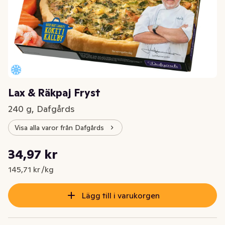
Lax & Räkpaj Fryst
240 g, Dafgårds
Visa alla varor från Dafgårds
Styckpris: 145,71 kr /kg
34,97 kr
Nuvarande pris är: 34,97 kr
145,71 kr /kg
Lägg till i varukorgen