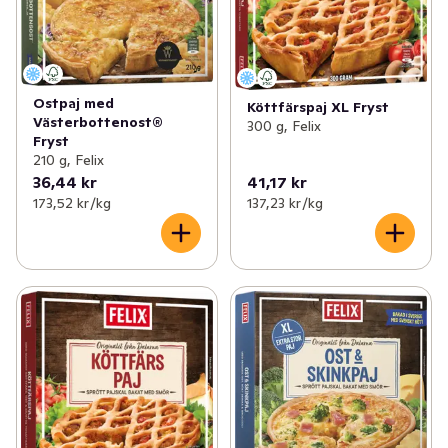
Ostpaj med
Köttfärspaj XL Fryst
Västerbottenost®
300 g, Felix
Fryst
210 g, Felix
36,44 kr
41,17 kr
173,52 kr /kg
137,23 kr /kg