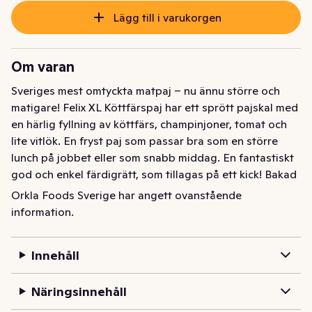
Lägg till i varukorgen
Om varan
Sveriges mest omtyckta matpaj – nu ännu större och 
matigare! Felix XL Köttfärspaj har ett sprött pajskal med 
en härlig fyllning av köttfärs, champinjoner, tomat och 
lite vitlök. En fryst paj som passar bra som en större 
lunch på jobbet eller som snabb middag. En fantastiskt 
god och enkel färdigrätt, som tillagas på ett kick! Bakad 
med omsorg i Dalarna. Läs mer om Felix mat på felix.se. 
Orkla Foods Sverige har angett ovanstående
Smaklig måltid!
information.
Felix XL Köttfärspaj är en extra stor och matig paj med 
fyllning gjord på smakrik svensk köttfärs, ost, stekt lök 
Innehåll
och mustig tomatsås. Pajskalet är sprött och bakat med 
smör för den goda smakens skull!

Näringsinnehåll