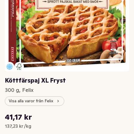
Köttfärspaj XL Fryst
300 g, Felix
Visa alla varor från Felix
Styckpris: 137,23 kr /kg
41,17 kr
Nuvarande pris är: 41,17 kr
137,23 kr /kg