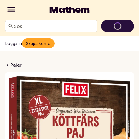
Sök
Logga in
Skapa konto
rspaj XL Fryst
Pajer