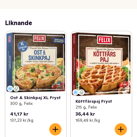
Snabb & god lunch på bara 5 minuter! Felix XL paj 
passar perfekt som lunch eller tillsammans med en 
sallad. Snabbt, gott och enkelt!

Liknande
Bakad med omsorg i Dalarna. Läs mer om Felix 
produkter på felix.se 

Smaklig måltid!
Ost & Skinkpaj XL Fryst
Köttfärspaj Fryst
300 g, Felix
215 g, Felix
41,17 kr
36,44 kr
137,23 kr /kg
169,49 kr /kg