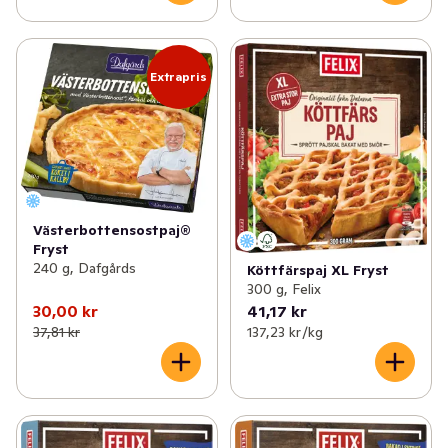
Extrapris
Västerbottensostpaj®
Fryst
240 g, Dafgårds
Köttfärspaj XL Fryst
300 g, Felix
30,00 kr
41,17 kr
37,81 kr
137,23 kr /kg