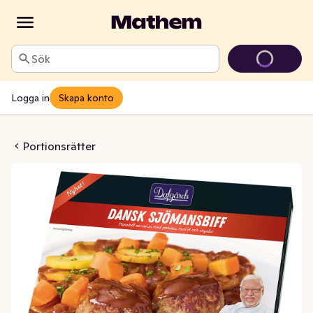
Sök
Logga in
Skapa konto
ömansbiff Fryst
Portionsrätter