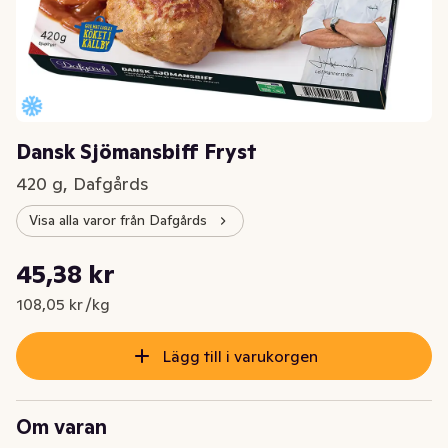
Dansk Sjömansbiff Fryst
420 g, Dafgårds
Visa alla varor från Dafgårds
Styckpris: 108,05 kr /kg
45,38 kr
Nuvarande pris är: 45,38 kr
108,05 kr /kg
Lägg till i varukorgen
Om varan