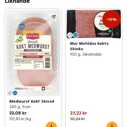
Liknande
Naturligtvis innehåller alla våra produkter enbart kött 
från djur från svenska gårdar.
-10%
Mor Matildas Kokta
Skinka
100 g, Jakobsdals
Medwurst Kokt Skivad
240 g, Scan
33,08 kr
27,22 kr
137,83 kr /kg
30,24 kr