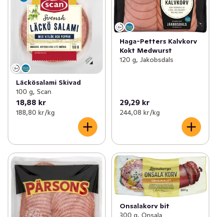
Haga-Petters Kalvkorv
Kokt Medwurst
120 g, Jakobsdals
Läckösalami Skivad
100 g, Scan
18,88 kr
29,29 kr
188,80 kr /kg
244,08 kr /kg
Onsalakorv bit
300 g, Onsala