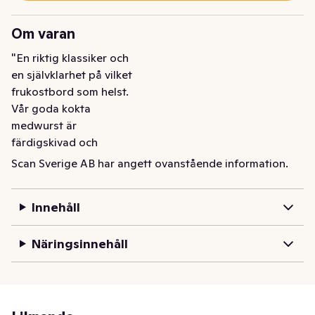
Om varan
"En riktig klassiker och

en självklarhet på vilket

frukostbord som helst.

Vår goda kokta

medwurst är

färdigskivad och

paketerad i en skyddande

Scan Sverige AB har angett ovanstående information.
atmosfär. Naturligtvis

innehåller alla våra

Innehåll
produkter enbart kött

från djur från svenska

Näringsinnehåll
gårdar."
En riktig klassiker och en självklarhet på vilket 
frukostbord som helst. Vår goda kokta medwurst är 
färdigskivad och paketerad i en skyddande atmosfär. 