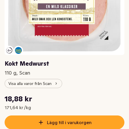
Kokt Medwurst
110 g, Scan
Visa alla varor från Scan
Styckpris: 171,64 kr /kg
18,88 kr
Nuvarande pris är: 18,88 kr
171,64 kr /kg
Lägg till i varukorgen