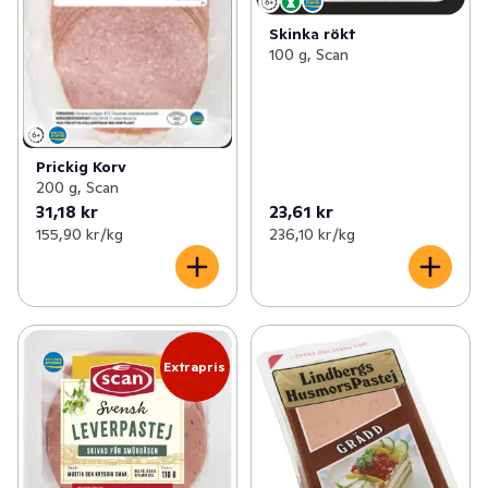
Skinka rökt
100 g, Scan
Prickig Korv
200 g, Scan
31,18 kr
23,61 kr
155,90 kr /kg
236,10 kr /kg
Extrapris