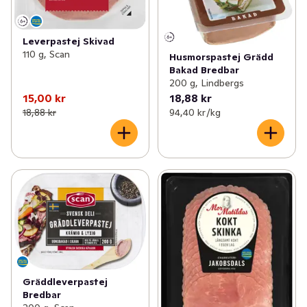
Leverpastej Skivad
110 g, Scan
Husmorspastej Grädd
Bakad Bredbar
200 g, Lindbergs
15,00 kr
18,88 kr
18,88 kr
94,40 kr /kg
Gräddleverpastej
Bredbar