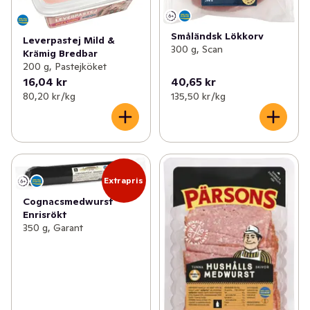
Småländsk Lökkorv
Leverpastej Mild &
300 g, Scan
Krämig Bredbar
200 g, Pastejköket
16,04 kr
40,65 kr
80,20 kr /kg
135,50 kr /kg
Extrapris
Cognacsmedwurst
Enrisrökt
350 g, Garant