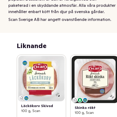
paketerad i en skyddande atmosfär. Alla våra produkter 
innehåller enbart kött från djur på svenska gårdar.
Scan Sverige AB har angett ovanstående information.
En riktigt klassiker som passar både på frukostbordet 
och till mellanmålet. Vår smakrika prickig korv kommer i 
konsumentpack och har en god smak och är väldigt 
populär. Dessutom är den är färdigskivad och 
Liknande
paketerad i en skyddande atmosfär. Alla våra produkter 
innehåller enbart kött från djur på svenska gårdar.
Läckökorv Skivad
Skinka rökt
100 g, Scan
100 g, Scan