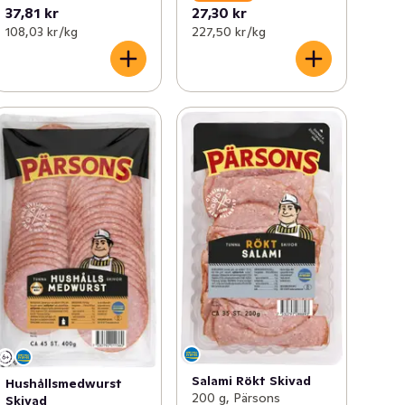
37,81 kr
27,30 kr
108,03 kr /kg
227,50 kr /kg
Salami Rökt Skivad
Hushållsmedwurst
200 g, Pärsons
Skivad