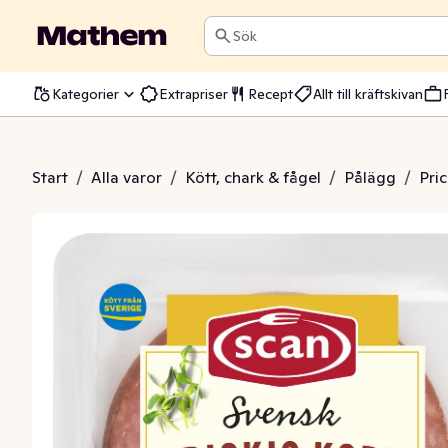
Sök
Kategorier
Extrapriser
Recept
Allt till kräftskivan
rickig korv
Start
/
Alla varor
/
Kött, chark & fågel
/
Pålägg
/
Pri