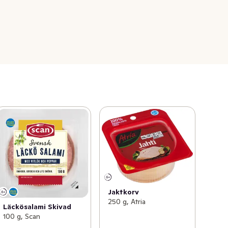
Jaktkorv
250 g, Atria
Läckösalami Skivad
100 g, Scan