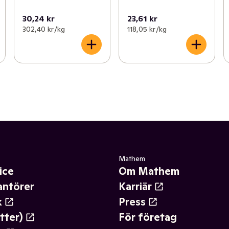
30,24 kr
23,61 kr
302,40 kr /kg
118,05 kr /kg
Mathem
ice
Om Mathem
antörer
Karriär
k
Press
tter)
För företag