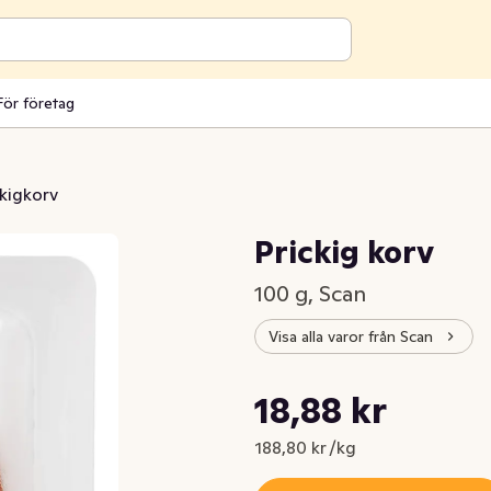
För företag
ckigkorv
Prickig korv
100 g, Scan
Visa alla varor från Scan
Styckpris: 188,80 kr /kg
18,88 kr
Nuvarande pris är: 18,88 kr
188,80 kr /kg