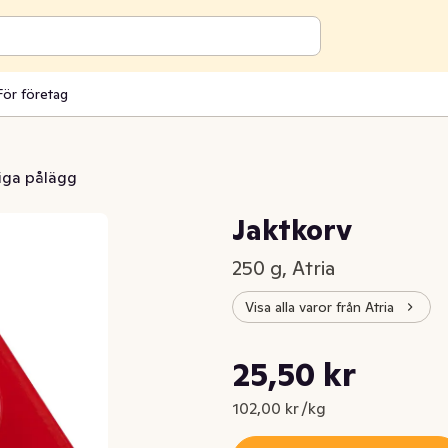
För företag
iga pålägg
Jaktkorv
250 g, Atria
Visa alla varor från Atria
Styckpris: 102,00 kr /kg
25,50 kr
Nuvarande pris är: 25,50 kr
102,00 kr /kg