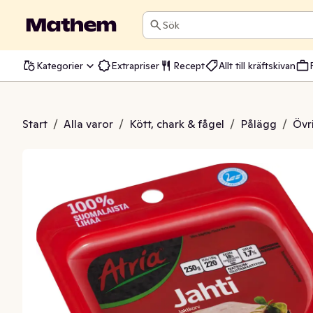
Sök
Kategorier
Extrapriser
Recept
Allt till kräftskivan
Jaktkorv
Start
/
Alla varor
/
Kött, chark & fågel
/
Pålägg
/
Övr