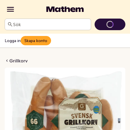
Sök
Logga in
Skapa konto
Tjock Kötthalt 66%
Grillkorv