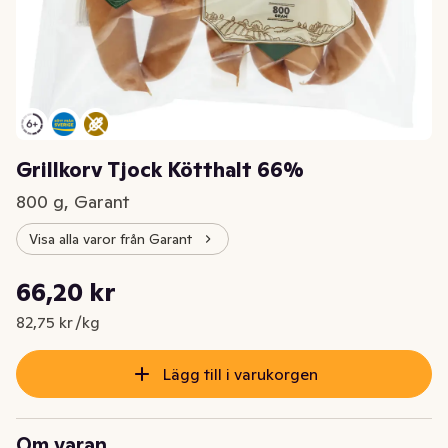
Grillkorv Tjock Kötthalt 66%
800 g, Garant
Visa alla varor från Garant
Styckpris: 82,75 kr /kg
66,20 kr
Nuvarande pris är: 66,20 kr
82,75 kr /kg
Lägg till i varukorgen
Om varan