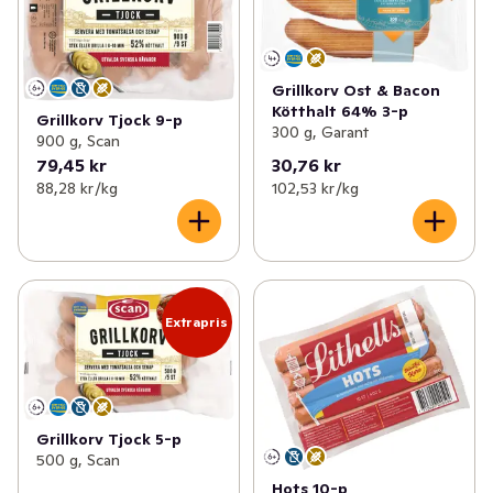
Grillkorv Ost & Bacon
Kötthalt 64% 3-p
Grillkorv Tjock 9-p
300 g, Garant
900 g, Scan
79,45 kr
30,76 kr
88,28 kr /kg
102,53 kr /kg
Extrapris
Grillkorv Tjock 5-p
500 g, Scan
Hots 10-p