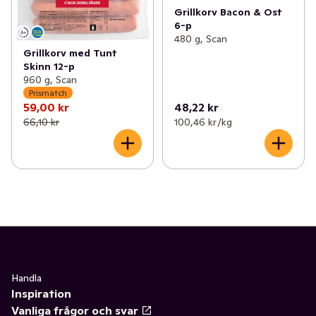
Grillkorv Bacon & Ost
6-p
480 g, Scan
Grillkorv med Tunt
Skinn 12-p
960 g, Scan
Prismatch
59,00 kr
48,22 kr
66,10 kr
100,46 kr /kg
Handla
Inspiration
Vanliga frågor och svar