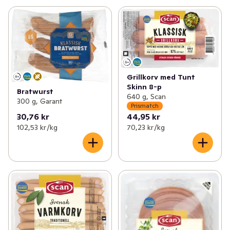
Grillkorv med Tunt
Skinn 8-p
Bratwurst
640 g, Scan
300 g, Garant
Prismatch
30,76 kr
44,95 kr
102,53 kr /kg
70,23 kr /kg