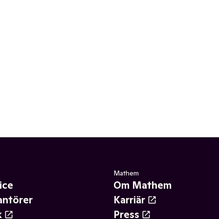
Mathem
ice
Om Mathem
antörer
Karriär
k
Press