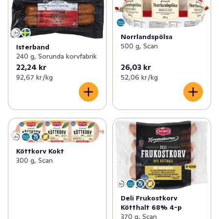
Norrlandspölsa
500 g, Scan
Isterband
240 g, Sorunda korvfabrik
22,24 kr
26,03 kr
92,67 kr /kg
52,06 kr /kg
Köttkorv Kokt
300 g, Scan
Deli Frukostkorv
Kötthalt 68% 4-p
370 g, Scan