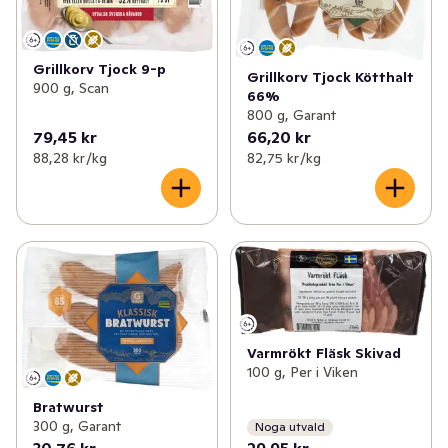
Grillkorv Tjock 9-p
Grillkorv Tjock Kötthalt
900 g, Scan
66%
800 g, Garant
79,45 kr
66,20 kr
88,28 kr /kg
82,75 kr /kg
Varmrökt Fläsk Skivad
100 g, Per i Viken
Bratwurst
300 g, Garant
Noga utvald
30,76 kr
29,95 kr