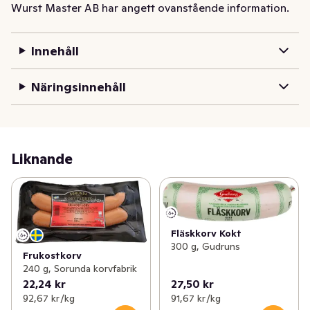
pyttepanna. Servera detta tillsammans med ett stekt 
Wurst Master AB har angett ovanstående information.
ägg.
Innehåll
Näringsinnehåll
Liknande
Fläskkorv Kokt
300 g, Gudruns
Frukostkorv
240 g, Sorunda korvfabrik
22,24 kr
27,50 kr
92,67 kr /kg
91,67 kr /kg