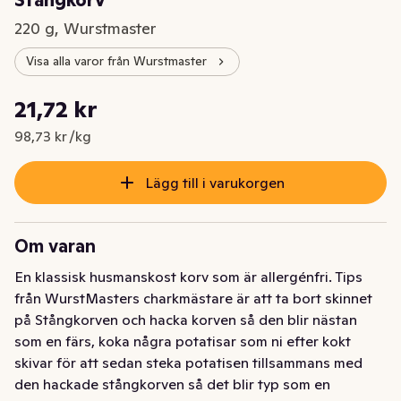
220 g, Wurstmaster
Visa alla varor från Wurstmaster
Styckpris: 98,73 kr /kg
21,72 kr
Nuvarande pris är: 21,72 kr
98,73 kr /kg
Lägg till i varukorgen
Om varan
En klassisk husmanskost korv som är allergénfri. Tips 
från WurstMasters charkmästare är att ta bort skinnet 
på Stångkorven och hacka korven så den blir nästan 
som en färs, koka några potatisar som ni efter kokt 
skivar för att sedan steka potatisen tillsammans med 
den hackade stångkorven så det blir typ som en 