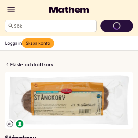
Sök
Logga in
Skapa konto
tångkorv
Fläsk- och köttkorv
Stångkorv